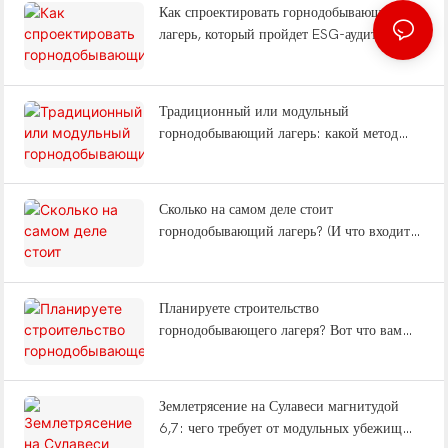
Как спроектировать горнодобывающий
лагерь, который пройдет ESG-аудиты,
снизит утомляемость рабочих и выдержит
землетрясения?
Традиционный или модульный
горнодобывающий лагерь: какой метод
строительства сэкономит вам 12 месяцев?
Сколько на самом деле стоит
горнодобывающий лагерь? (И что входит в
комплексное решение «под ключ»?)
Планируете строительство
горнодобывающего лагеря? Вот что вам
нужно знать о типах лагерей, вахтовом
методе работы и поставке «под ключ».
Землетрясение на Сулавеси магнитудой
6,7: чего требует от модульных убежищ