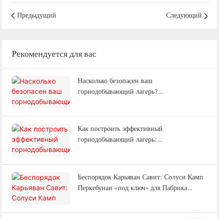
от WELLCAMP для офиса и
проживания
Предыдущий
Следующий
Рекомендуется для вас
Насколько безопасен ваш
горнодобывающий лагерь?
Противопожарная безопасность, адаптация
к изменению климата и
энергоэффективность: объяснение |
Как построить эффективный
WELLCAMP
горнодобывающий лагерь:
проектирование, размещение, офисы и
полный комплекс услуг (Часто задаваемые
вопросы).
Беспорядок Карьяван Савит: Солуси Камп
Перкебунан «под ключ» для Пабрика
Келапа Савит Индонезия