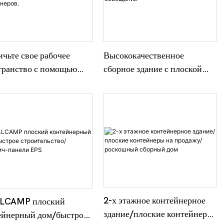
атную смету уже сегодня!
чьте свое рабочее
Высококачественное
транство с помощью
сборное здание с плоской
осходного сборного
упаковкой, контейнерный
а и конференц-зала из
дом для офиса и совещаний
ких контейнеров.
2-х этажное контейнерное
LCAMP плоский
здание/плоские контейнеры
ейнерный дом/быстрое