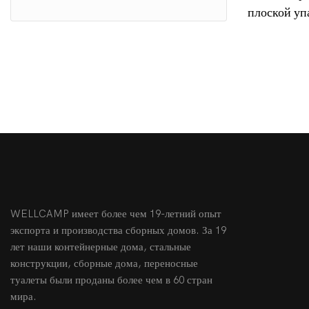
плоской уп
Высококач
сборный до
WELLCAMP имеет более чем 19-летний опыт
экспорта и производства сборных домов. За 19
лет наши контейнерные дома, стальные
конструкции, сборные дома, переносные
туалеты были проданы более чем в 60 стран
мира.