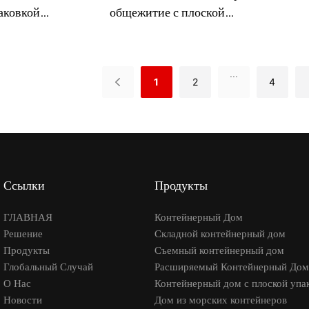
стро
аковкой
общежитие с плоской
пане
ественный
упаковкой/ Легко построить
м с CE
временное общежитие.
Офисные помещения.
...
1
2
4
Ссылки
Продукты
ГЛАВНАЯ
Контейнерный Дом
Решение
Складной контейнерный дом
Продукты
Съемный контейнерный дом
Глобальный Случай
Расширяемый Контейнерный Дом
О Нас
Контейнерный дом с плоской упа
Новости
Дом из морских контейнеров