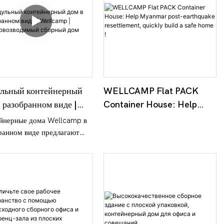
льный контейнерный
WELLCAMP Flat PACK
 разобранном виде |
Container House: Help
camp |
Myanmar post-earthquake
йнерные дома Wellcamp в
ровозводимый сборный
resettlement, quickly build
ранном виде предлагают
a safe home !
ьные решения для жилья
мую от производителя.
аются простотой монтажа и
ой конструкцией. Идеально
дят для горнодобывающих
ей, строительных площадок
тного жилья. Получите