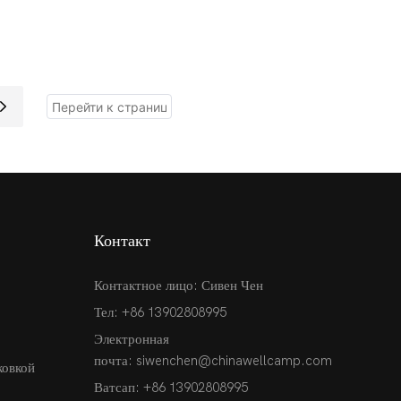
на продажу/роскошный
ительство/сэндвич-
сборный дом
ли EPS
Контакт
Контактное лицо: Сивен Чен
Тел: +86 13902808995
Электронная
почта:
siwenchen@chinawellcamp.com
ковкой
Ватсап: +86 13902808995