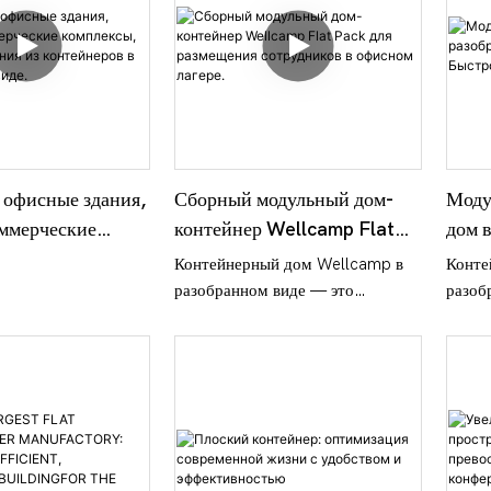
офисные здания,
Сборный модульный дом-
Моду
ммерческие
контейнер Wellcamp Flat
дом в
, офисные
Pack для размещения
Well
Контейнерный дом Wellcamp в
Конте
 контейнеров в
сотрудников в офисном
Быст
разобранном виде — это
разоб
м виде.
лагере.
дом
прочное, быстрособирающееся
модул
модульное решение. Идеально
напря
подходит для офисов,
Отлич
горнодобывающих лагерей и
прочн
жилья для персонала. Цены от
подхо
производителя и возможность
лагер
индивидуальной настройки
и эли