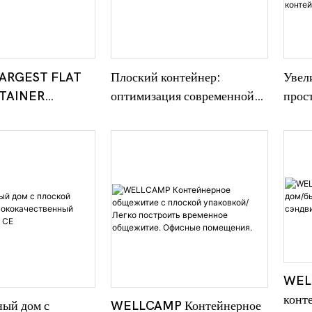
дизайна. Получите ценовое
беспл
предложение прямо сейчас!
LARGEST FLAT
Плоский контейнер:
Увели
TAINER
оптимизация современной
прос
TORY:
жизни с удобством и
прев
 AN EFFICIENT,
эффективностью
офис
BLE
плос
FOR THE
WEL
конт
ый дом с
WELLCAMP Контейнерное