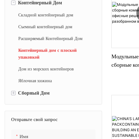
-
Контейнерный Дом
Складной контейнерный дом
Съемный контейнерный дом
Расширяемый Контейнерный Дом
Контейнерный дом с плоской
Модульные 
упаковкой
сборные ко
Дом из морских контейнеров
комплексы
Яблочная хижина
решения из
разобранно
+
Сборный Дом
Стальная вилла
Сборная бетонная вилла
Отправьте свой запрос
Маунтин Хаус
Имя