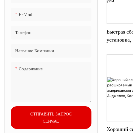
помощи при 
бедствиях, п
E-Mail
временного а
20 единиц в 
контейнере.
Быстрая сб
Телефон
установка,
контейнерн
Название Компании
огнестойко
расширяем
Содержание
крошечный
ОТПРАВИТЬ ЗАПРОС
СЕЙЧАС
Хороший с