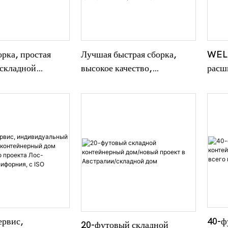
стихийных
олевых госпиталей и
варийного жилья. До
одном 40-футовом
орка, простая
Лучшая быстрая сборка,
WEL
 складной
высокое качество,
расш
ый дом из
индивидуальный
дом-
го материала,
расширяемый контейнер,
ый аварийный
домашняя цена, OEM с
 дом
хорошей ценой
40-ф
ервис,
20-футовый складной