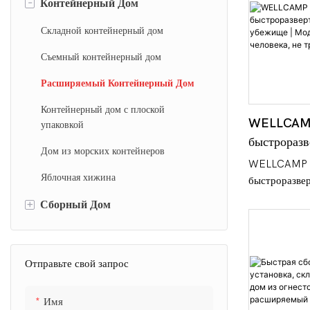
-
Контейнерный Дом
Складной контейнерный дом
Съемный контейнерный дом
Расширяемый Контейнерный Дом
Контейнерный дом с плоской
WELLCAM
упаковкой
быстроразв
Дом из морских контейнеров
аварийное 
WELLCAMP
Яблочная хижина
Модульное 
быстроразве
человека, 
расширяемое
+
Сборный Дом
устанавливае
крана.
Рассчитано н
Стальная вилла
нагрузки маг
Сборная бетонная вилла
Отправьте свой запрос
Установка дв
использовани
Маунтин Хаус
Оптимизирова
Имя