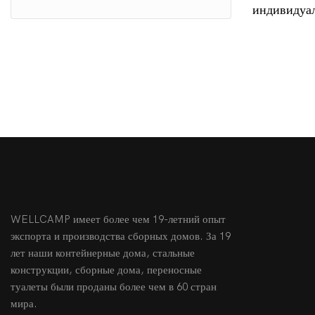
индивидуа
расширяем
дом америк
Лос-Андже
с ISO
WELLCAMP имеет более чем 19-летний опыт
экспорта и производства сборных домов. За 19
лет наши контейнерные дома, стальные
конструкции, сборные дома, переносные
туалеты были проданы более чем в 60 стран
мира.