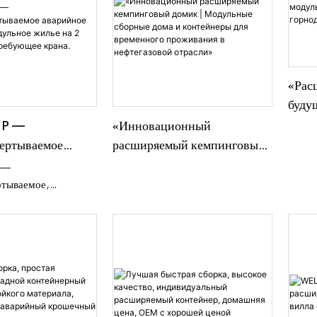
«Рас
буду
для 
P —
«Инновационный
и пл
ертываемое
расширяемый кемпинговый
убежище |
домик | Модульные сборные
 —
жилье на 2
дома и контейнеры для
ртываемое,
не требующее
временного проживания в
 убежище,
мое за 2 минуты.
нефтегазовой отрасли»
а сейсмические
нитудой 8.
умя людьми без
я крана.
но для оказания