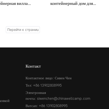
ейнерная вилла
контейнерный дом для
camp для всего мира
офиса, спальни и гостиной
Контакт
Контактное лицо: Сивен Чен
Тел: +86 13902808995
Электронная
почта:
siwenchen@chinawellcamp.com
ковкой
Ватсап: +86 13902808995