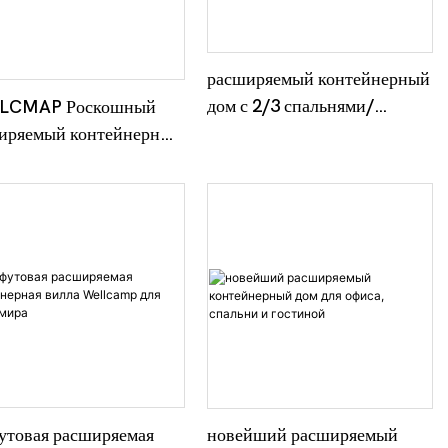
расширяемый контейнерный
дом с 2/3 спальнями/
LCMAP Роскошный
контейнерный дом для
иряемый контейнерный
быстрого строительства
вилла с 2 комнатами
утовая расширяемая
новейший расширяемый