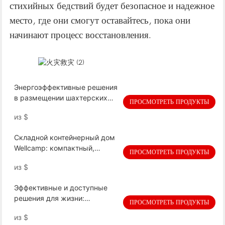
стихийных бедствий будет безопасное и надежное
место, где они смогут оставайтесь, пока они
начинают процесс восстановления.
Энергоэффективные решения
в размещении шахтерских
ПРОСМОТРЕТЬ ПРОДУКТЫ
поселков: снижение затрат и
из
$
воздействия на окружающую
среду
Складной контейнерный дом
Wellcamp: компактный,
ПРОСМОТРЕТЬ ПРОДУКТЫ
портативный и быстрый
из
$
монтаж для универсальных и
устойчивых решений для
Эффективные и доступные
жизни
решения для жизни:
ПРОСМОТРЕТЬ ПРОДУКТЫ
расширяемый палаточный
из
$
домик MEGA площадью 20 м2