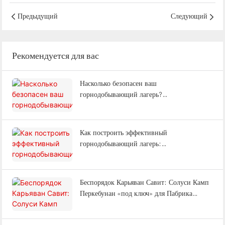
от WELLCAMP для офиса и
проживания
Предыдущий
Следующий
Рекомендуется для вас
Насколько безопасен ваш
горнодобывающий лагерь?
Противопожарная безопасность, адаптация
к изменению климата и
энергоэффективность: объяснение |
Как построить эффективный
WELLCAMP
горнодобывающий лагерь:
проектирование, размещение, офисы и
полный комплекс услуг (Часто задаваемые
вопросы).
Беспорядок Карьяван Савит: Солуси Камп
Перкебунан «под ключ» для Пабрика
Келапа Савит Индонезия