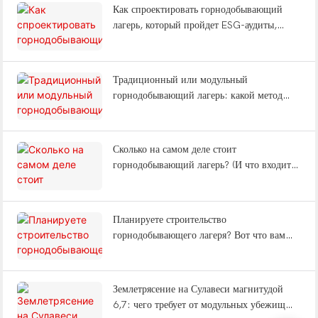
Как спроектировать горнодобывающий
лагерь, который пройдет ESG-аудиты,
снизит утомляемость рабочих и выдержит
землетрясения?
Традиционный или модульный
горнодобывающий лагерь: какой метод
строительства сэкономит вам 12 месяцев?
Сколько на самом деле стоит
горнодобывающий лагерь? (И что входит в
комплексное решение «под ключ»?)
Планируете строительство
горнодобывающего лагеря? Вот что вам
нужно знать о типах лагерей, вахтовом
методе работы и поставке «под ключ».
Землетрясение на Сулавеси магнитудой
6,7: чего требует от модульных убежищ