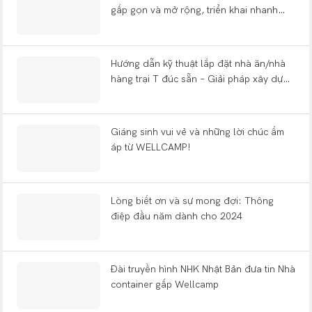
gấp gọn và mở rộng, triển khai nhanh
chóng tại các triển lãm toàn cầu, một
thập kỷ sau khi khởi đầu từ một xưởng
nhỏ.
Hướng dẫn kỹ thuật lắp đặt nhà ăn/nhà
hàng trại T đúc sẵn – Giải pháp xây dựng
trại đúc sẵn WELLCAMP
Giáng sinh vui vẻ và những lời chúc ấm
áp từ WELLCAMP!
Lòng biết ơn và sự mong đợi: Thông
điệp đầu năm dành cho 2024
Đài truyền hình NHK Nhật Bản đưa tin Nhà
container gấp Wellcamp