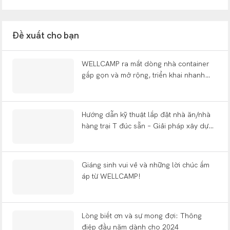
Đề xuất cho bạn
WELLCAMP ra mắt dòng nhà container
gấp gọn và mở rộng, triển khai nhanh
chóng tại các triển lãm toàn cầu, một
thập kỷ sau khi khởi đầu từ một xưởng
nhỏ.
Hướng dẫn kỹ thuật lắp đặt nhà ăn/nhà
hàng trại T đúc sẵn – Giải pháp xây dựng
trại đúc sẵn WELLCAMP
Giáng sinh vui vẻ và những lời chúc ấm
áp từ WELLCAMP!
Lòng biết ơn và sự mong đợi: Thông
điệp đầu năm dành cho 2024