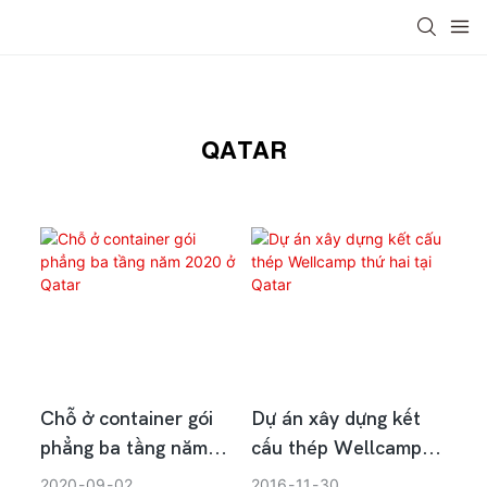
Châu Á
Trung Quốc
USA
Trung đông
Ch
QATAR
Chỗ ở container gói
Dự án xây dựng kết
phẳng ba tầng năm
cấu thép Wellcamp
2020 ở Qatar
thứ hai tại Qatar
2020
09
02
2016
11
30