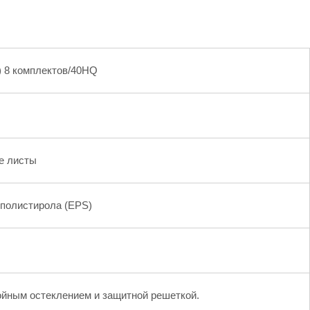
) 8 комплектов/40HQ
е листы
ополистирола (EPS)
ойным остеклением и защитной решеткой.