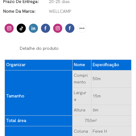
Prazo De Entrega:
20-25 dias
Nome Da Marca:
WELLCAMP
◆◆
Detalhe do produto
Organizar
Nome
Especificação
Compri
50m
mento
Largur
Tamanho
15m
a
Altura
6m
Total área
750m²
Coluna
Feixe H