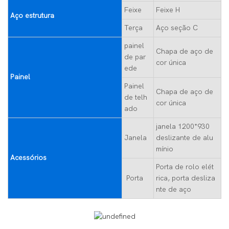
Feixe
Feixe H
Aço estrutura
Terça
Aço seção C
painel
Chapa de aço de
de par
cor única
ede
Painel
Painel
Chapa de aço de
de telh
cor única
ado
janela 1200*930
Janela
deslizante de alu
mínio
Acessórios
Porta de rolo elét
Porta
rica, porta desliza
nte de aço