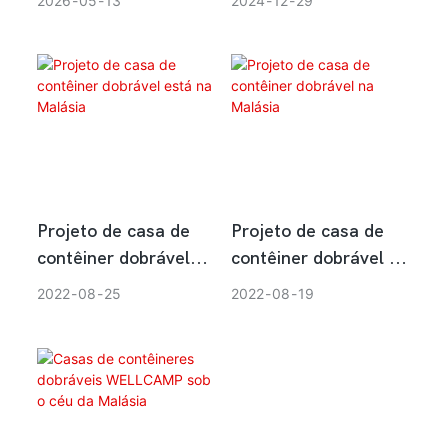
2026
05
13
2024
12
29
1200㎡ K-House
removível no campo
Impulsionando a
de plantação da
Qualidade de Vida
Malásia
das Pessoas
Projeto de casa de
Projeto de casa de
contêiner dobrável
contêiner dobrável na
está na Malásia
Malásia
2022
08
25
2022
08
19