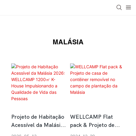
Ásia
China
USA
Médio Oriente
África
MALÁSIA
Projeto de Habitação
WELLCAMP Flat
Acessível da Malásia
pack & Projeto de
2026: WELLCAMP
casa de contêiner