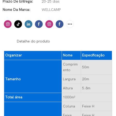
Prazo De Entrega:
20-25 dias
Nome Da Marca:
WELLCAMP
◆◆
Detalhe do produto
Organizar
Nome
Especificação
Comprim
50m
ento
Tamanho
Largura
20m
Altura
5.8m
Total área
1000m²
Coluna
Feixe H
Feixe
Feixe H