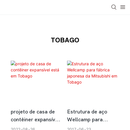
Ásia
China
USA
Médio Oriente
África
TOBAGO
projeto de casa de
Estrutura de aço
contêiner expansível
Wellcamp para
está em Tobago
fábrica japonesa da
2022
08
26
2017
06
23