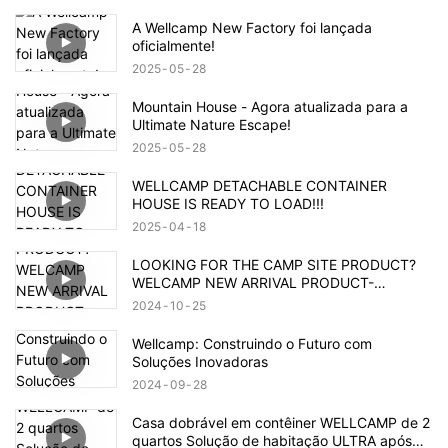
A Wellcamp New Factory foi lançada
oficialmente!
2025
05
28
Mountain House - Agora atualizada para a
Ultimate Nature Escape!
2025
05
28
WELLCAMP DETACHABLE CONTAINER
HOUSE IS READY TO LOAD!!!
2025
04
18
LOOKING FOR THE CAMP SITE PRODUCT?
WELCAMP NEW ARRIVAL PRODUCT-
MOUNTAIN HOUSE!!!MEET YOUR NEED!!!
2024
10
25
Wellcamp: Construindo o Futuro com
Soluções Inovadoras
2024
09
28
Casa dobrável em contêiner WELLCAMP de 2
quartos Solução de habitação ULTRA após