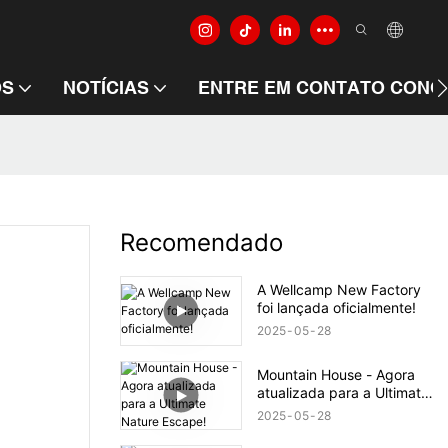
ÓS
NOTÍCIAS
ENTRE EM CONTATO CONO
Recomendado
A Wellcamp New Factory
foi lançada oficialmente!
2025
05
28
Mountain House - Agora
atualizada para a Ultimate
Nature Escape!
2025
05
28