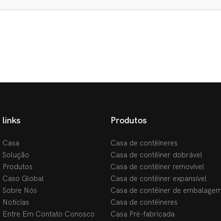
links
Produtos
Casa
Casa de contêineres
Solução
Casa de contêiner dobrável
Produtos
Casa de contêiner removível
Caso Global
Casa de contêiner expansível
Sobre Nós
Casa de contêiner de embalagem
Notícias
Casa de contêineres
Entre Em Contato Conosco
Casa Pré-fabricada