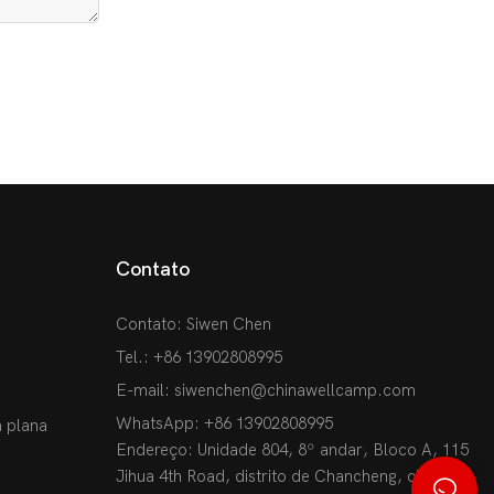
Contato
Contato: Siwen Chen
Tel.: +86 13902808995
E-mail:
siwenchen@chinawellcamp.com
WhatsApp: +86 13902808995
 plana
Endereço: Unidade 804, 8º andar, Bloco A, 115
Jihua 4th Road, distrito de Chancheng, cidade