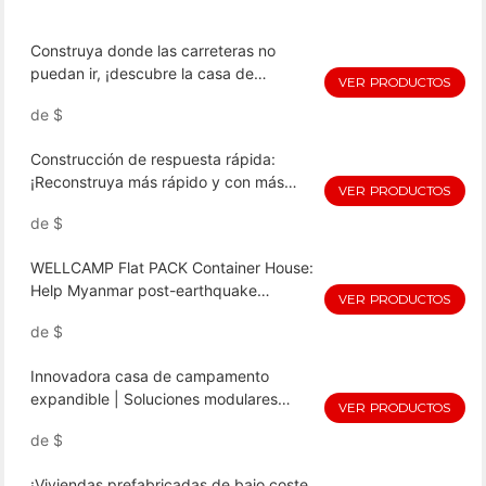
Construya donde las carreteras no
puedan ir, ¡descubre la casa de
VER PRODUCTOS
montaña de Wellcamp!
de
$
Construcción de respuesta rápida:
¡Reconstruya más rápido y con más
VER PRODUCTOS
fuerza con WELLCAMP!
de
$
WELLCAMP Flat PACK Container House:
Help Myanmar post-earthquake
VER PRODUCTOS
resettlement, quickly build a safe home
de
$
!
Innovadora casa de campamento
expandible | Soluciones modulares
VER PRODUCTOS
prefabricadas y de contenedores para
de
$
alojamiento temporal en la industria del
petróleo y el gas
¡Viviendas prefabricadas de bajo coste