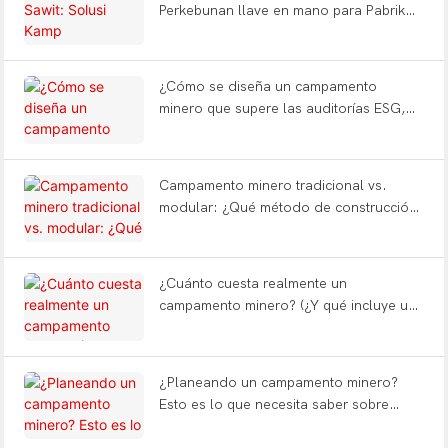
Perkebunan llave en mano para Pabrik
Kelapa Sawit Indonesia
¿Cómo se diseña un campamento
minero que supere las auditorías ESG,
reduzca la fatiga de los trabajadores y
resista los terremotos?
Campamento minero tradicional vs.
modular: ¿Qué método de construcción
le ahorra 12 meses?
¿Cuánto cuesta realmente un
campamento minero? (¿Y qué incluye una
solución llave en mano?)
¿Planeando un campamento minero?
Esto es lo que necesita saber sobre
tipos, diseño FIFO y entrega llave en