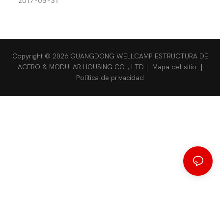
2017
05
31
Vietnam
Copyright © 2026 GUANGDONG WELLCAMP ESTRUCTURA DE
ACERO & MODULAR HOUSING CO., LTD |
Mapa del sitio
|
Política de privacidad