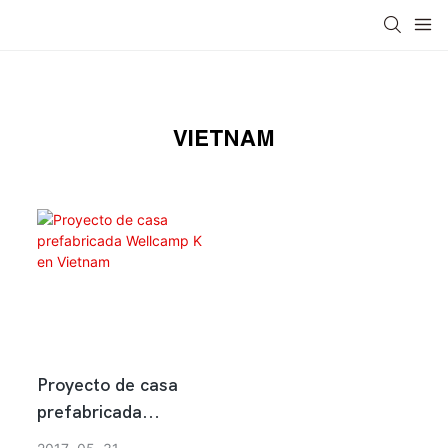
Asia
Porcelana
USA
Oriente Medio
Áfr
VIETNAM
Proyecto de casa
prefabricada
Wellcamp K en