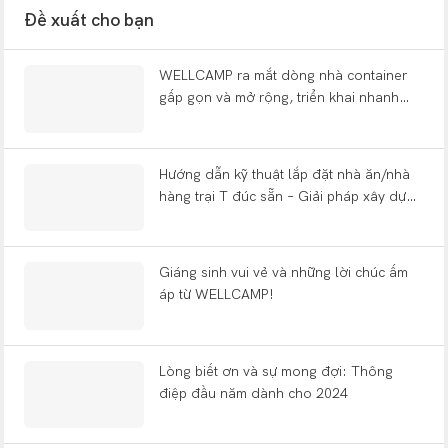
Đề xuất cho bạn
WELLCAMP ra mắt dòng nhà container
gấp gọn và mở rộng, triển khai nhanh
chóng tại các triển lãm toàn cầu, một
thập kỷ sau khi khởi đầu từ một xưởng
nhỏ.
Hướng dẫn kỹ thuật lắp đặt nhà ăn/nhà
hàng trại T đúc sẵn – Giải pháp xây dựng
trại đúc sẵn WELLCAMP
Giáng sinh vui vẻ và những lời chúc ấm
áp từ WELLCAMP!
Lòng biết ơn và sự mong đợi: Thông
điệp đầu năm dành cho 2024