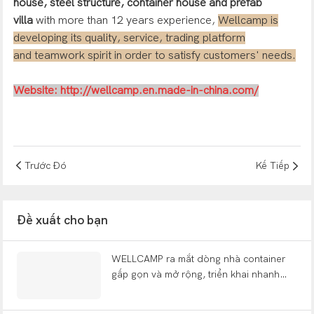
house, steel structure, container house and prefab
villa
with more
than 12 years experience,
Wellcamp is
developing its quality, service, trading platform
and teamwork spirit in order to satisfy customers' needs.
Website:
http://wellcamp.en.made-in-china.com/
Trước Đó
Kế Tiếp
Đề xuất cho bạn
WELLCAMP ra mắt dòng nhà container
gấp gọn và mở rộng, triển khai nhanh
chóng tại các triển lãm toàn cầu, một
thập kỷ sau khi khởi đầu từ một xưởng