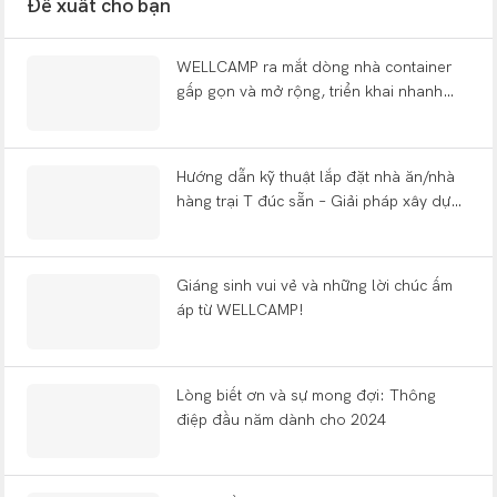
Đề xuất cho bạn
WELLCAMP ra mắt dòng nhà container
gấp gọn và mở rộng, triển khai nhanh
chóng tại các triển lãm toàn cầu, một
thập kỷ sau khi khởi đầu từ một xưởng
nhỏ.
Hướng dẫn kỹ thuật lắp đặt nhà ăn/nhà
hàng trại T đúc sẵn – Giải pháp xây dựng
trại đúc sẵn WELLCAMP
Giáng sinh vui vẻ và những lời chúc ấm
áp từ WELLCAMP!
Lòng biết ơn và sự mong đợi: Thông
điệp đầu năm dành cho 2024