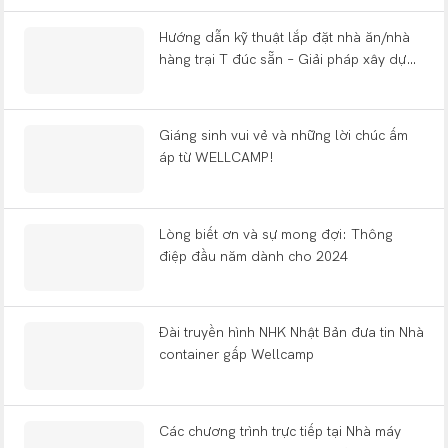
thập kỷ sau khi khởi đầu từ một xưởng
nhỏ.
Hướng dẫn kỹ thuật lắp đặt nhà ăn/nhà
hàng trại T đúc sẵn – Giải pháp xây dựng
trại đúc sẵn WELLCAMP
Giáng sinh vui vẻ và những lời chúc ấm
áp từ WELLCAMP!
Lòng biết ơn và sự mong đợi: Thông
điệp đầu năm dành cho 2024
Đài truyền hình NHK Nhật Bản đưa tin Nhà
container gấp Wellcamp
Các chương trình trực tiếp tại Nhà máy