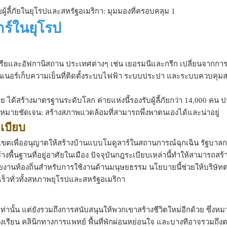
าร์ในยุโรป
ซีเรียและอัฟกานิสถาน ประเทศต่างๆ เช่น เยอรมนีและกรีก เปลี่ยนจากการต
นเทนเนอร์เก็บความเย็นที่ติดตั้งระบบไฟฟ้า ระบบประปา และระบบควบคุ
ย ได้สร้างมาตรฐานระดับโลก ค่ายแห่งนี้รองรับผู้ลี้ภัยกว่า 14,000 คน
่งหมายชัดเจน: สร้างสภาพแวดล้อมที่สามารถพึ่งพาตนเองได้และน่าอยู่
เบียบ
ตเพื่ออนุญาตให้สร้างบ้านแบบโมดูลาร์ในสถานการณ์ฉุกเฉิน รัฐบาล
างพื้นฐานที่อยู่อาศัยในเมือง ปัจจุบันกฎระเบียบเหล่านี้ทำให้สามารถสร้
หน่วยงานท้องถิ่นสำหรับการใช้งานด้านมนุษยธรรม นโยบายนี้ช่วยให้บริษัทต
เร็วทั่วทั้งสหภาพยุโรปและสหรัฐอเมริกา
นเท่านั้น แต่ยังรวมถึงการสนับสนุนให้พวกเขาสร้างชีวิตใหม่อีกด้วย ซึ่งห
่น ห้องเรียน คลินิกทางการแพทย์ พื้นที่พักผ่อนหย่อนใจ และบางทีอาจรวมถึ