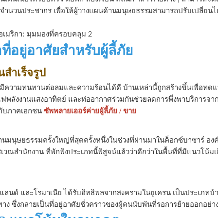
ำนวนประชากร เพื่อให้ผู้วางแผนด้านมนุษยธรรมสามารถปรับเปลี่ยนได้
ยู่อาศัยสำหรับผู้ลี้ภัย
นสำเร็จรูป
้มีความทนทานต่อลมและความร้อนได้ดี บ้านเหล่านี้ถูกสร้างขึ้นเพื่อทดแ
า โคมไฟพลังงานแสงอาทิตย์ และท่ออากาศร่วมกันช่วยลดการพึ่งพาบริการ
มกับภาคเอกชน
ซัพพลายเออร์ค่ายผู้ลี้ภัย / ขาย
านมนุษยธรรมครั้งใหญ่ที่สุดครั้งหนึ่งในช่วงที่ผ่านมาในค็อกซ์บาซาร์ อ
ณสำนักงาน ที่พักพิงประเภทนี้พิสูจน์แล้วว่าดีกว่าในพื้นที่ที่มีแนวโน้ม
ปแลนด์ และโรมาเนีย ได้รับอิทธิพลจากสงครามในยูเครน เป็นประเภทบ้
 ซึ่งกลายเป็นที่อยู่อาศัยชั่วคราวของผู้คนนับพันที่รอการย้ายออกอย่