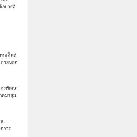
อย่างที่
ทนเต็นท์
จากภายนอก
งค์กรพัฒนา
เกิดมรสุม
าน
างถาวร