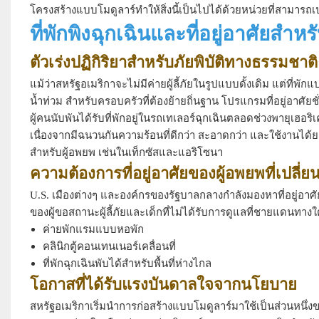
โครงสร้างแบบโมดูลาร์ทำให้สิ่งนี้เป็นไปได้ด้วยหน่วยที่สามารถเ
ที่พักพิงฉุกเฉินและที่อยู่อาศัยสำ
ตัวเร่งปฏิกิริยาสำหรับภัยพิบัติทางธรรมชาติ
แม้ว่าสหรัฐอเมริกาจะไม่มีค่ายผู้ลี้ภัยในรูปแบบดั้งเดิม แต่ที่
น้ำท่วม
สำหรับครอบครัวที่ต้องย้ายถิ่นฐาน โปรแกรมที่อยู่อาศัยช
ผู้คนนับพันได้รับที่พักอยู่ในรถเทเลอร์ฉุกเฉินตลอดช่วงพายุเฮอ
เนื่องจากมีฉนวนกันความร้อนที่ดีกว่า สะอาดกว่า และใช้งานได้ยาวน
สำหรับผู้อพยพ เช่นในเท็กซัสและแอริโซนา
ความต้องการที่อยู่อาศัยของผู้อพยพที่เปลี่
U.S. เมืองต่างๆ และองค์กรของรัฐบาลกลางกำลังมองหาที่อยู่อาศ
ของผู้ขอสถานะผู้ลี้ภัยและเด็กที่ไม่ได้รับการดูแลที่ชายแดนทางใต้
ค่ายพักแรมแบบหอพัก
คลินิกตู้คอนเทนเนอร์เคลื่อนที่
ที่พักฉุกเฉินพับได้สำหรับพื้นที่ห่างไกล
โอกาสที่ได้รับแรงบันดาลใจจากนโยบาย
สหรัฐอเมริกาเริ่มนำการก่อสร้างแบบโมดูลาร์มาใช้เป็นส่วนหนึ่