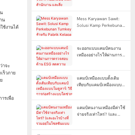
ออกแบบ ที่พัก สำนักงาน
WELLCAMP
และสิ่งอำนวยความสะดวก
ัน
ครบครัน (คำถามที่พบบ่อย)
Mess Karyawan Sawit:
งาน
Solusi Kamp Perkebunan
่ใช้งานได้
Turnkey สำหรับ Pabrik
Kelapa Sawit อินโดนีเซีย
จะออกแบบแคมป์คนงาน
เหมืองอย่างไรให้ผ่านการ
ตรวจสอบด้าน ESG ลด
้ว่าจะ
ความเหนื่อยล้าของคนงาน
ดเร็วภาย
และทนทานต่อแผ่นดิน
แคมป์เหมืองแบบดั้งเดิม
ลย
ไหว?
เทียบกับแคมป์เหมืองแบบ
โมดูลาร์: วิธีการก่อสร้าง
แบบใดช่วยประหยัดเวลา
การเพื่อ
ได้ 12 เดือน?
แคมป์คนงานเหมืองมีค่าใช้
จ่ายจริงเท่าไหร่? (และ
อะไรบ้างที่รวมอยู่ใน
โซลูชันแบบครบวงจร?)