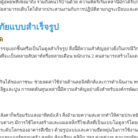
ยพที่เพิ่งมาถึง รวมถึงคนไร้บ้านด้วย ความคิดริเริ่มเหล่านี้มักได้รับ
ักผู้ลี้ภัยสามารถเติบโตได้หากประสานงานกับการปฏิบัติตามกฎระเบียบและ
้ภัยแบบสำเร็จรูป
ด
ุแยกชิ้นหรือเป็นโมดูลสำเร็จรูป สิ่งนี้มีความสำคัญอย่างยิ่งในกรณีว
แทนที่จะเป็นหลายสัปดาห์หรือหลายเดือน พนักงาน 2 คนสามารถสร้างโมเ
ันได้ของภาชนะ ช่วยลดค่าใช้จ่ายด้านลอจิสติกส์และการดำเนินงาน หน่
่ใช้อิฐและปูน การลดต้นทุนเหล่านี้มีความสำคัญอย่างยิ่งสำหรับองค์กรพ
หลังคาก็พร้อมรับแสงอาทิตย์แล้ว สิ่งอำนวยความสะดวกทำให้ค่ายประหย
างๆ มีการใช้โครงสร้างและแผงเหล็กรีไซเคิลที่เป็นแบบโมดูลาร์โดย
ระดับโลกของอาคารสีเขียว ด้วยรูปแบบและความยืดหยุ่นในการใช้งาน ห
เทนเนอร์ครอบครัว หอพัก ห้องเรียน คลินิก ฯลฯ ค่ายต่างๆ สามารถจัดเ