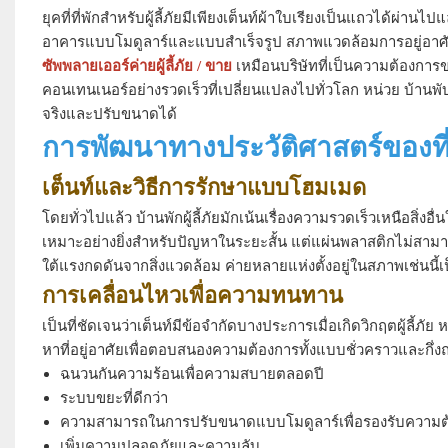
ยุคที่ที่พักสำหรับผู้ลี้ภัยมีเพียงเต็นท์ผ้าใบเรียงเป็นแถวได้ผ่านไป
อาคารแบบโมดูลาร์และแบบสำเร็จรูป สภาพแวดล้อมการอยู่อาศัยที
ซัพพลายเออร์ค่ายผู้ลี้ภัย / ขาย
เหมือนบริษัทที่เป็นความต้องการ
คอนเทนเนอร์อย่างรวดเร็วที่เปลี่ยนแปลงไปทั่วโลก
หน่วย บ้านพับ
จริงและปรับขนาดได้
การพัฒนาทางประวัติศาสตร์ของที่อยู
เต็นท์และวิธีการรักษาแบบโฮมเมด
โดยทั่วไปแล้ว บ้านพักผู้ลี้ภัยมักเน้นเรื่องความรวดเร็วเหนือสิ
เหมาะอย่างยิ่งสำหรับปัญหาในระยะสั้น แต่แผ่นพลาสติกไม่สาม
ใต้แรงกดดันจากสิ่งแวดล้อม ค่ายหลายแห่งตั้งอยู่ในสภาพเช่นน
การเคลื่อนไหวเพื่อความทนทาน
เป็นที่ชัดเจนว่าเต็นท์มีข้อจำกัดบางประการเมื่อเกิดวิกฤตผู้ลี้ภัย
หาที่อยู่อาศัยเพื่อตอบสนองความต้องการทั้งแบบชั่วคราวและกึ่งถาวร 
ฉนวนกันความร้อนเพื่อความสบายตลอดปี
ระบบขยะที่ดีกว่า
ความสามารถในการปรับขนาดแบบโมดูลาร์เพื่อรองรับความต้อ
เพิ่มความปลอดภัยและความลับ