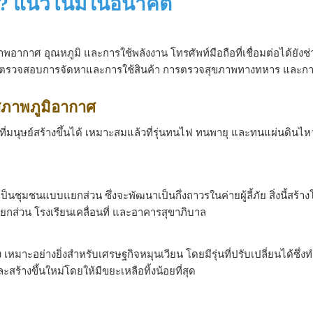
หน? แนวโน้มในอนาคต
ภาพอากาศ อุณหภูมิ และการใช้พลังงาน โทรศัพท์มือถือที่เชื่อมต่อได้ยังช่
การตรวจสอบการจัดหาและการใช้สินค้า การตรวจสุขภาพทางทหาร และกา
งสภาพภูมิอากาศ
ี่มนุษย์สร้างขึ้นได้ เหมาะสมแล้วที่รุ่นทนไฟ ทนพายุ และทนแผ่นดินไ
ชุมชนแบบแยกส่วน ซึ่งจะพัฒนาเป็นกึ่งถาวรในค่ายผู้ลี้ภัย สิ่งนี้สร้า
ยกส่วน โรงเรียนเคลื่อนที่ และอาคารสุขาภิบาล
ิ่ง เหมาะอย่างยิ่งสำหรับเศรษฐกิจหมุนเวียน โดยมีรุ่นที่ปรับเปลี่ยนได้ซึ่
ร้างขึ้นใหม่โดยให้มีขยะเหลือทิ้งน้อยที่สุด