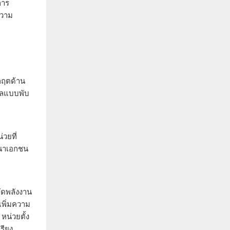
การ
ความ
ิกฤตด้าน
ดลแบบพับ
วยที่
ัฒนาเอกชน
ัดพลังงาน
เพิ่มความ
น่วยตั้ง
รียง