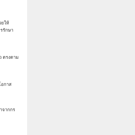
วยให้
รรักษา
หว ตรงตาม
งโอกาส
งทำจากกร