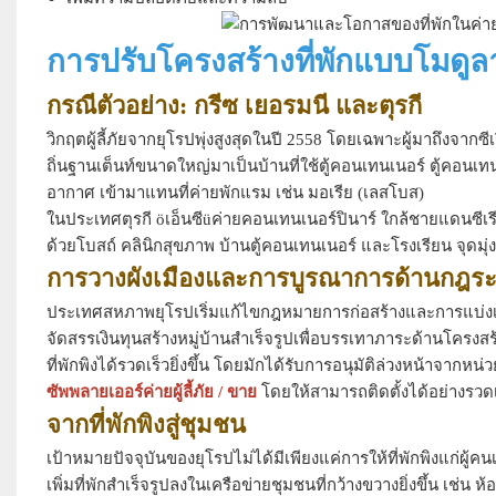
การปรับโครงสร้างที่พักแบบโมดูล
กรณีตัวอย่าง: กรีซ เยอรมนี และตุรกี
วิกฤตผู้ลี้ภัยจากยุโรปพุ่งสูงสุดในปี 2558 โดยเฉพาะผู้มาถึงจาก
ถิ่นฐานเต็นท์ขนาดใหญ่มาเป็นบ้านที่ใช้ตู้คอนเทนเนอร์ ตู้คอ
อากาศ เข้ามาแทนที่ค่ายพักแรม เช่น มอเรีย (เลสโบส)
ในประเทศตุรกี öเอ็นซีüค่ายคอนเทนเนอร์ปินาร์ ใกล้ชายแดนซีเรี
ด้วยโบสถ์ คลินิกสุขภาพ บ้านตู้คอนเทนเนอร์ และโรงเรียน จุดมุ
การวางผังเมืองและการบูรณาการด้านกฎระ
ประเทศสหภาพยุโรปเริ่มแก้ไขกฎหมายการก่อสร้างและการแบ่งเข
จัดสรรเงินทุนสร้างหมู่บ้านสำเร็จรูปเพื่อบรรเทาภาระด้านโครงสร้
ที่พักพิงได้รวดเร็วยิ่งขึ้น โดยมักได้รับการอนุมัติล่วงหน้าจาก
ซัพพลายเออร์ค่ายผู้ลี้ภัย / ขาย
โดยให้สามารถติดตั้งได้อย่างรวด
จากที่พักพิงสู่ชุมชน
เป้าหมายปัจจุบันของยุโรปไม่ได้มีเพียงแค่การให้ที่พักพิงแก่ผู้ค
เพิ่มที่พักสำเร็จรูปลงในเครือข่ายชุมชนที่กว้างขวางยิ่งขึ้น เช