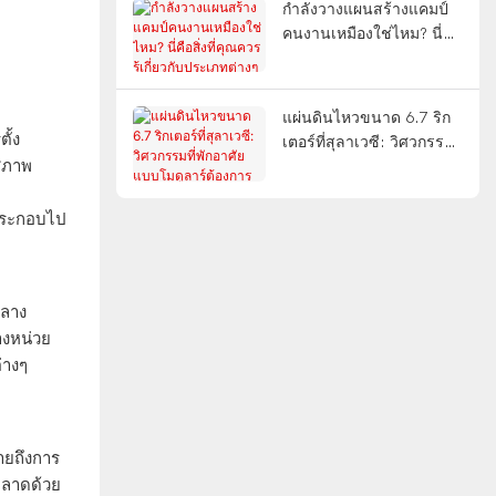
กำลังวางแผนสร้างแคมป์
คนงานเหมืองใช่ไหม? นี่คือ
สิ่งที่คุณควรรู้เกี่ยวกับ
ประเภทต่างๆ การออกแบบ
แบบ FIFO และการส่งมอบ
แผ่นดินไหวขนาด 6.7 ริก
แบบครบวงจร
ั้ง
เตอร์ที่สุลาเวซี: วิศวกรรม
มสภาพ
ที่พักอาศัยแบบโมดูลาร์
ต้องการอะไรจากเหตุการณ์
แผ่นดินไหวที่มีจุดกำเนิด
 ประกอบไป
ตื้น
กลาง
างหน่วย
่างๆ
มายถึงการ
งตลาดด้วย