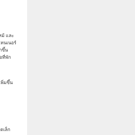
หม้ และ
นเทนเนอร์
ขึ้น
ที่พัก
ิ่มขึ้น
ดเล็ก