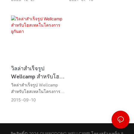
แพร่ระบาดของ
ไนจีเรีย!
วิลล่าสำเร็จรูป
Wellcamp สำหรับโฮส
เทลในโครงการยูกันดา
วิลล่าสำเร็จรูป Wellcamp
สำหรับโฮสเทลในโครงการ
ยูกันดา
2015
09
10
ลิขสิทธิ์© 2024 GUANGDONG WELLCAMP โครงสร้างเหล็ก &