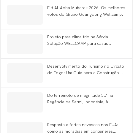
Eid Al-Adha Mubarak 2026! Os melhores
votos do Grupo Guangdong Wellcamp.
Projeto para clima frio na Sérvia |
Solução WELLCAMP para casas
contêineres pré-fabricadas
Desenvolvimento do Turismo no Círculo
de Fogo: Um Guia para a Construção de
Casas de Montanha e Cabanas de Maçã
nas Encostas Vulcânicas da Indonésia
Do terremoto de magnitude 5,7 na
Regência de Sarmi, Indonésia, à
infraestrutura resiliente.
Resposta a fortes nevascas nos EUA:
como as moradias em contêineres