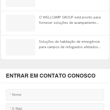
apoiam o socorro emergencial.
O WELLCAMP GROUP está pronto para
fornecer soluções de acampamento
para mineradores nas principais cidades
do Peru!
Soluções de habitação de emergência
para campos de refugiados afetados
pelas inundações em Aceh, Indonésia
ENTRAR EM CONTATO CONOSCO
Nome
E-Mail