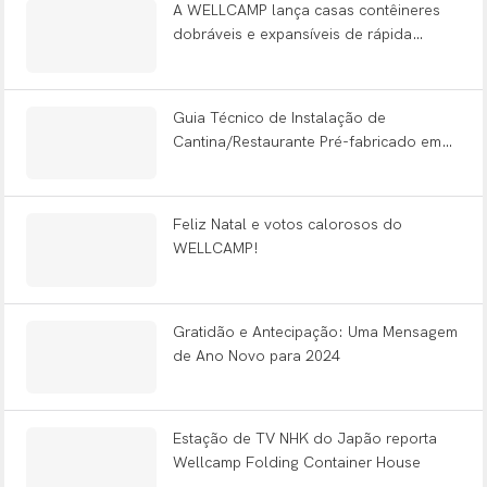
A WELLCAMP lança casas contêineres
dobráveis ​​e expansíveis de rápida
implantação em feiras globais, uma
década após seu início em uma pequena
oficina.
Guia Técnico de Instalação de
Cantina/Restaurante Pré-fabricado em
Formato de T para Acampamentos –
Solução de Construção Pré-fabricada
para Acampamentos WELLCAMP
Feliz Natal e votos calorosos do
WELLCAMP!
Gratidão e Antecipação: Uma Mensagem
de Ano Novo para 2024
Estação de TV NHK do Japão reporta
Wellcamp Folding Container House