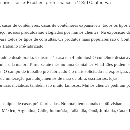
 casas de contêineres, casas de contêineres expansíveis, todos os tipos 
aço, nossos produtos são elogiados por muitos clientes. Na exposição de
ara todos os tipos de consultas. Os produtos mais populares são o Cont
e Trabalho Pré-fabricado
rado e desdobrado. Construa 1 casa em 4 minutos! O contêiner destacá
ma sala maior! Torne-se até mesmo uma Container Villa! Eles podem ser u
s. O campo de trabalho pré-fabricado é o mais solicitado na exposição. 
s de mineração para alojamentos de mão de obra, escritórios, lojas,
truturas metálicas também são muito famosos. Muitos clientes pediram pa
 os tipos de casas pré-fabricadas.
No total, temos mais de 40 visitantes 
, México, Argentina, Chile, Indonésia, Tailândia, Omã, Jordânia, Catar,