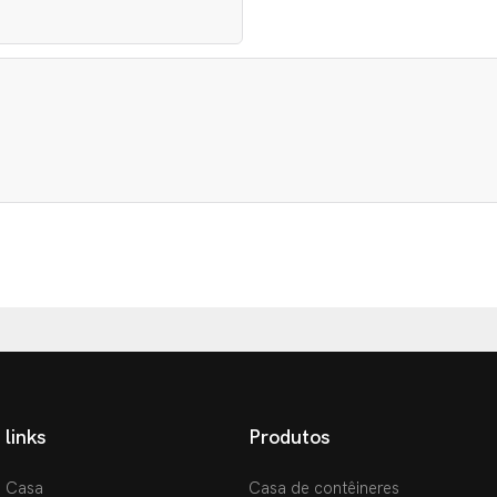
links
Produtos
Casa
Casa de contêineres