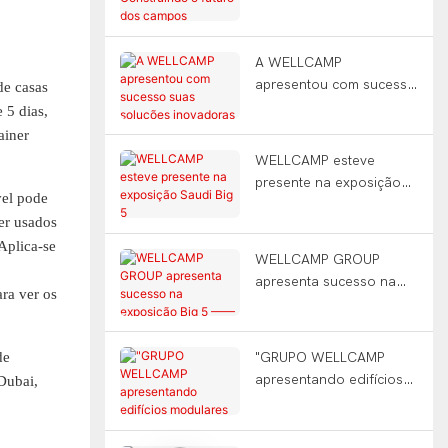
dos campos modulares
na Argentina
A WELLCAMP
apresentou com sucesso
de casas
suas soluções
 5 dias,
inovadoras de
ainer
construção modular na
WELLCAMP esteve
exposição Big 5 na
presente na exposição
Arábia Saudita!
vel pode
Saudi Big 5
sados ​​​​
Aplica-se
WELLCAMP GROUP
apresenta sucesso na
ra ver os
exposição Big 5 ——
Dubai
de
"GRUPO WELLCAMP
apresentando edifícios
 Dubai,
modulares inovadores
na exposição Big 5！！"