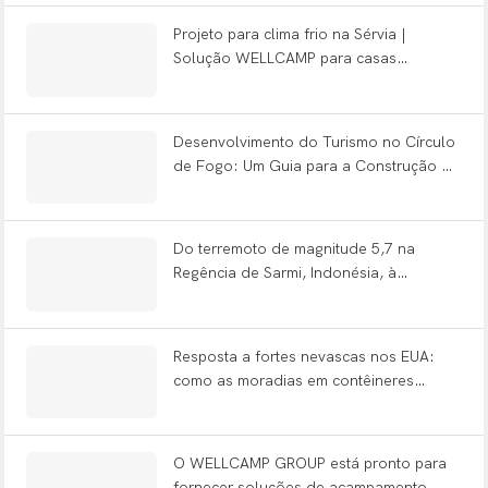
Projeto para clima frio na Sérvia |
Solução WELLCAMP para casas
contêineres pré-fabricadas
Desenvolvimento do Turismo no Círculo
de Fogo: Um Guia para a Construção de
Casas de Montanha e Cabanas de Maçã
nas Encostas Vulcânicas da Indonésia
Do terremoto de magnitude 5,7 na
Regência de Sarmi, Indonésia, à
infraestrutura resiliente.
Resposta a fortes nevascas nos EUA:
como as moradias em contêineres
apoiam o socorro emergencial.
O WELLCAMP GROUP está pronto para
fornecer soluções de acampamento