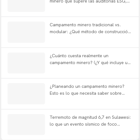
minero que supere las auditorías ESG,
reduzca la fatiga de los trabajadores y
resista los terremotos?
Campamento minero tradicional vs.
modular: ¿Qué método de construcción
le ahorra 12 meses?
¿Cuánto cuesta realmente un
campamento minero? (¿Y qué incluye una
solución llave en mano?)
¿Planeando un campamento minero?
Esto es lo que necesita saber sobre
tipos, diseño FIFO y entrega llave en
mano.
Terremoto de magnitud 6,7 en Sulawesi:
lo que un evento sísmico de foco
superficial exige de la ingeniería de
refugios modulares.