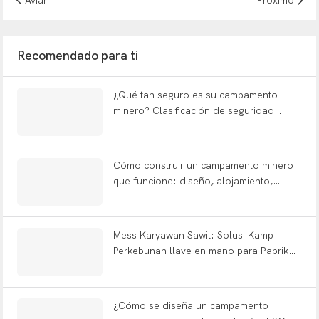
Aviar
Próximo
Recomendado para ti
¿Qué tan seguro es su campamento
minero? Clasificación de seguridad
contra incendios, adaptación al cambio
climático y eficiencia energética
explicadas | WELLCAMP
Cómo construir un campamento minero
que funcione: diseño, alojamiento,
oficina y preguntas frecuentes sobre
todas las instalaciones.
Mess Karyawan Sawit: Solusi Kamp
Perkebunan llave en mano para Pabrik
Kelapa Sawit Indonesia
¿Cómo se diseña un campamento