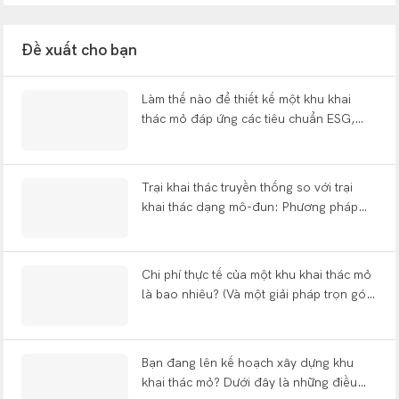
Đề xuất cho bạn
Làm thế nào để thiết kế một khu khai
thác mỏ đáp ứng các tiêu chuẩn ESG,
giảm thiểu sự mệt mỏi của công nhân và
chịu được động đất?
Trại khai thác truyền thống so với trại
khai thác dạng mô-đun: Phương pháp
xây dựng nào giúp bạn tiết kiệm được 12
tháng?
Chi phí thực tế của một khu khai thác mỏ
là bao nhiêu? (Và một giải pháp trọn gói
bao gồm những gì?)
Bạn đang lên kế hoạch xây dựng khu
khai thác mỏ? Dưới đây là những điều