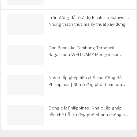
bạn cần biết về các loại hình, thiết kế
theo nguyên tắc FIFO (vào trước ra trước)
và phương thức thi công trọn gói.
Trận động đất 6,7 độ Richter ở Sulawesi:
Những thách thức mà kỹ thuật xây dựng
nhà ở dạng mô-đun đặt ra đối với một
sự kiện địa chấn nông
Dari Pabrik ke Tambang Terpencil:
Bagaimana WELLCAMP Mengirimkan
Solusi Kamp Chìa khóa trao tay có thể
tháo rời ở DR Congo
Nhà ở lắp ghép tiền chế cho động đất
Philippines | Nhà ở ứng phó thảm họa
nhanh chóng 2026
Động đất Philippines: Nhà ở lắp ghép
tiền chế hỗ trợ ứng phó nhanh chóng sau
thảm họa như thế nào?