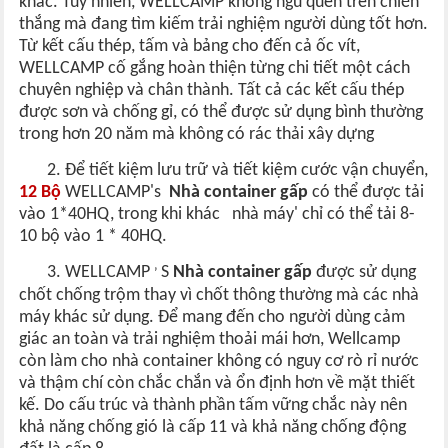
khác. Tuy nhiên, WELLCAMP không ngủ quên trên chiến
thắng mà đang tìm kiếm trải nghiệm người dùng tốt hơn.
Từ kết cấu thép, tấm và bảng cho đến cả ốc vít,
WELLCAMP cố gắng hoàn thiện từng chi tiết một cách
chuyên nghiệp và chân thành. Tất cả các kết cấu thép
được sơn và chống gỉ, có thể được sử dụng bình thường
trong hơn 20 năm mà không có rác thải xây dựng
2. Để tiết kiệm lưu trữ và tiết kiệm cước vận chuyển,
12 Bộ
WELLCAMP's
Nhà container gấp
có thể được tải
vào 1*40HQ, trong khi khác
nhà máy' chỉ có thể tải 8-
10 bộ vào 1 * 40HQ.
3. WELLCAMP
S
Nhà container gấp
được sử dụng
’
chốt chống trộm thay vì chốt thông thường mà các nhà
máy khác sử dụng. Để mang đến cho người dùng cảm
giác an toàn và trải nghiệm thoải mái hơn, Wellcamp
còn làm cho nhà container không có nguy cơ rò rỉ nước
và thậm chí còn chắc chắn và ổn định hơn về mặt thiết
kế. Do cấu trúc và thành phần tấm vững chắc này nên
khả năng chống gió là cấp 11 và khả năng chống động