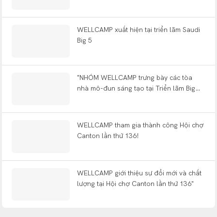
mình tại triển lãm Big 5 ở Ả Rập Xê Út!
WELLCAMP xuất hiện tại triển lãm Saudi
Big 5
"NHÓM WELLCAMP trưng bày các tòa
nhà mô-đun sáng tạo tại Triển lãm Big
5!!"
WELLCAMP tham gia thành công Hội chợ
Canton lần thứ 136!
WELLCAMP giới thiệu sự đổi mới và chất
lượng tại Hội chợ Canton lần thứ 136"