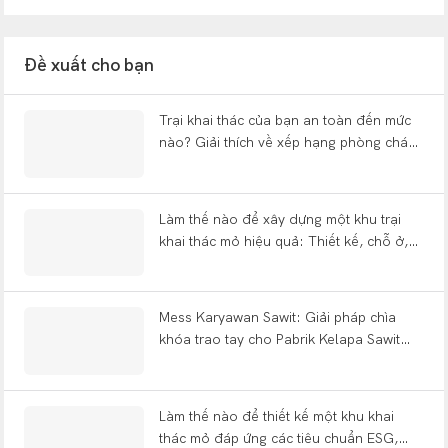
Đề xuất cho bạn
Trại khai thác của bạn an toàn đến mức
nào? Giải thích về xếp hạng phòng cháy,
thích ứng với biến đổi khí hậu và hiệu quả
năng lượng | WELLCAMP
Làm thế nào để xây dựng một khu trại
khai thác mỏ hiệu quả: Thiết kế, chỗ ở,
văn phòng và câu hỏi thường gặp về đầy
đủ tiện nghi.
Mess Karyawan Sawit: Giải pháp chìa
khóa trao tay cho Pabrik Kelapa Sawit
Indonesia
Làm thế nào để thiết kế một khu khai
thác mỏ đáp ứng các tiêu chuẩn ESG,