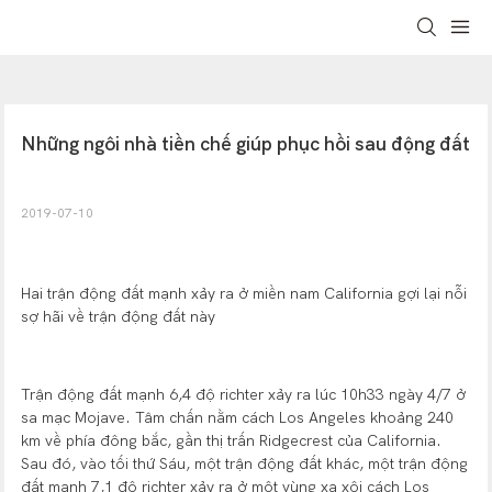
Những ngôi nhà tiền chế giúp phục hồi sau động đất
2019-07-10
Hai trận động đất mạnh xảy ra ở miền nam California gợi lại nỗi
sợ hãi về trận động đất này
Trận động đất mạnh 6,4 độ richter xảy ra lúc 10h33 ngày 4/7 ở
sa mạc Mojave. Tâm chấn nằm cách Los Angeles khoảng 240
km về phía đông bắc, gần thị trấn Ridgecrest của California.
Sau đó, vào tối thứ Sáu, một trận động đất khác, một trận động
đất mạnh 7,1 độ richter xảy ra ở một vùng xa xôi cách Los