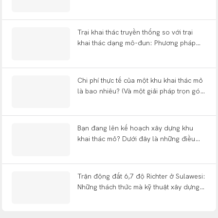
giảm thiểu sự mệt mỏi của công nhân và
chịu được động đất?
Trại khai thác truyền thống so với trại
khai thác dạng mô-đun: Phương pháp
xây dựng nào giúp bạn tiết kiệm được 12
tháng?
Chi phí thực tế của một khu khai thác mỏ
là bao nhiêu? (Và một giải pháp trọn gói
bao gồm những gì?)
Bạn đang lên kế hoạch xây dựng khu
khai thác mỏ? Dưới đây là những điều
bạn cần biết về các loại hình, thiết kế
theo nguyên tắc FIFO (vào trước ra trước)
và phương thức thi công trọn gói.
Trận động đất 6,7 độ Richter ở Sulawesi:
Những thách thức mà kỹ thuật xây dựng
nhà ở dạng mô-đun đặt ra đối với một
sự kiện địa chấn nông