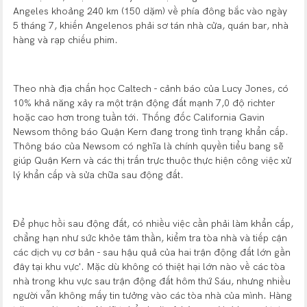
Angeles khoảng 240 km (150 dặm) về phía đông bắc vào ngày
5 tháng 7, khiến Angelenos phải sơ tán nhà cửa, quán bar, nhà
hàng và rạp chiếu phim.
Theo nhà địa chấn học Caltech - cảnh báo của Lucy Jones, có
10% khả năng xảy ra một trận động đất mạnh 7,0 độ richter
hoặc cao hơn trong tuần tới. Thống đốc California Gavin
Newsom thông báo Quận Kern đang trong tình trạng khẩn cấp.
Thông báo của Newsom có ​​nghĩa là chính quyền tiểu bang sẽ
giúp Quận Kern và các thị trấn trực thuộc thực hiện công việc xử
lý khẩn cấp và sửa chữa sau động đất.
Để phục hồi sau động đất, có nhiều việc cần phải làm khẩn cấp,
chẳng hạn như sức khỏe tâm thần, kiểm tra tòa nhà và tiếp cận
các dịch vụ cơ bản - sau hậu quả của hai trận động đất lớn gần
đây tại khu vực'. Mặc dù không có thiệt hại lớn nào về các tòa
nhà trong khu vực sau trận động đất hôm thứ Sáu, nhưng nhiều
người vẫn không mấy tin tưởng vào các tòa nhà của mình. Hàng