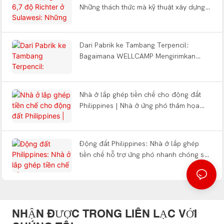
Những thách thức mà kỹ thuật xây dựng
nhà ở dạng mô-đun đặt ra đối với một
sự kiện địa chấn nông
Dari Pabrik ke Tambang Terpencil:
Bagaimana WELLCAMP Mengirimkan
Solusi Kamp Chìa khóa trao tay có thể
tháo rời ở DR Congo
Nhà ở lắp ghép tiền chế cho động đất
Philippines | Nhà ở ứng phó thảm họa
nhanh chóng 2026
Động đất Philippines: Nhà ở lắp ghép
tiền chế hỗ trợ ứng phó nhanh chóng sau
thảm họa như thế nào?
NHẬN ĐƯỢC TRONG LIÊN LẠC VỚI