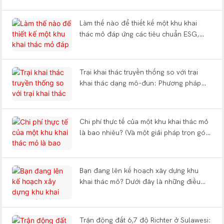
Làm thế nào để thiết kế một khu khai
thác mỏ đáp ứng các tiêu chuẩn ESG,
giảm thiểu sự mệt mỏi của công nhân và
chịu được động đất?
Trại khai thác truyền thống so với trại
khai thác dạng mô-đun: Phương pháp
xây dựng nào giúp bạn tiết kiệm được 12
tháng?
Chi phí thực tế của một khu khai thác mỏ
là bao nhiêu? (Và một giải pháp trọn gói
bao gồm những gì?)
Bạn đang lên kế hoạch xây dựng khu
khai thác mỏ? Dưới đây là những điều
bạn cần biết về các loại hình, thiết kế
theo nguyên tắc FIFO (vào trước ra trước)
và phương thức thi công trọn gói.
Trận động đất 6,7 độ Richter ở Sulawesi: