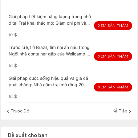
Giải pháp tiết kiệm năng lượng trong chỗ
ở tại Trại khai thác mỏ: Giảm chi phí và
XEM SẢN PHẨM
tác động đến môi trường
từ
$
Trước lũ lụt ở Brazil, tìm nơi ẩn náu trong
Ngôi nhà container gấp của Wellcamp -
XEM SẢN PHẨM
An toàn và thoải mái khi bạn cần nhất
từ
$
Giải pháp cuộc sống hiệu quả và giá cả
phải chăng: Nhà cắm trại mở rộng 20m2
XEM SẢN PHẨM
của WELLCAMP MEGA dành cho văn
từ
$
phòng và nhà ở
Trước Đó
Kế Tiếp
Đề xuất cho bạn