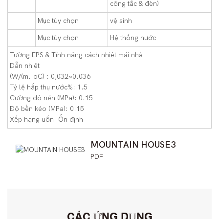
công tắc & đèn)
Mục tùy chọn
vệ sinh
Mục tùy chọn
Hệ thống nước
Tường EPS & Tính năng cách nhiệt mái nhà
Dẫn nhiệt
(W/(m.:oC) : 0,032~0.036
Tỷ lệ hấp thụ nước%: 1.5
Cường độ nén (MPa): 0.15
Độ bền kéo (MPa): 0.15
Xếp hạng uốn: Ổn định
MOUNTAIN HOUSE3
PDF
CÁC ỨNG DỤNG