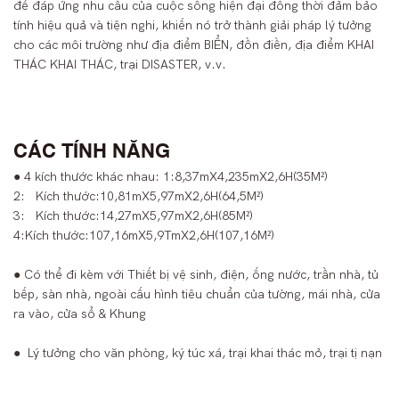
để đáp ứng nhu cầu của cuộc sống hiện đại đồng thời đảm bảo
tính hiệu quả và tiện nghi, khiến nó trở thành giải pháp lý tưởng
cho các môi trường như địa điểm BIỂN, đồn điền, địa điểm KHAI
THÁC KHAI THÁC, trại DISASTER, v.v.
CÁC TÍNH NĂNG
● 4 kích thước khác nhau: 1:8,37mX4,235mX2,6H(35M²)
2: Kích thước:10,81mX5,97mX2,6H(64,5M²)
3: Kích thước:14,27mX5,97mX2,6H(85M²)
4:Kích thước:107,16mX5,9TmX2,6H(107,16M²)
● Có thể đi kèm với Thiết bị vệ sinh, điện, ống nước, trần nhà, tủ
bếp, sàn nhà, ngoài cấu hình tiêu chuẩn của tường, mái nhà, cửa
ra vào, cửa sổ & Khung
●
Lý tưởng cho văn phòng, ký túc xá, trại khai thác mỏ, trại tị nạn