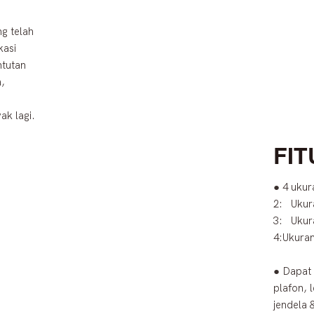
g telah
kasi
ntutan
,
k lagi.
FIT
● 4 uku
2: Ukur
3: Ukur
4:Ukura
● Dapat 
plafon, l
jendela 