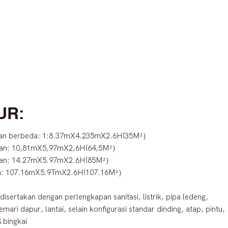
UR:
ran berbeda: 1:8.37mX4.235mX2.6H(35M²）
an: 10,81mX5,97mX2,6H(64,5M²）
an: 14.27mX5.97mX2.6H(85M²）
n: 107.16mX5.9TmX2.6H(107.16M²）
disertakan dengan perlengkapan sanitasi, listrik, pipa ledeng,
emari dapur, lantai, selain konfigurasi standar dinding, atap, pintu,
& bingkai