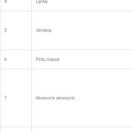
4
Lantai
5
Jendela
6
Pintu masuk
7
Aksesoris aksesoris