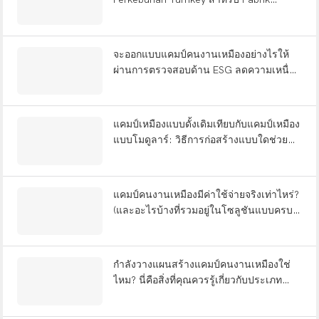
Kelapa Sawit อินโดนีเซีย
จะออกแบบแคมป์คนงานเหมืองอย่างไรให้
ผ่านการตรวจสอบด้าน ESG ลดความเหนื่อย
ล้าของคนงาน และทนทานต่อแผ่นดินไหว?
แคมป์เหมืองแบบดั้งเดิมเทียบกับแคมป์เหมือง
แบบโมดูลาร์: วิธีการก่อสร้างแบบใดช่วย
ประหยัดเวลาได้ 12 เดือน?
แคมป์คนงานเหมืองมีค่าใช้จ่ายจริงเท่าไหร่?
(และอะไรบ้างที่รวมอยู่ในโซลูชันแบบครบ
วงจร?)
กำลังวางแผนสร้างแคมป์คนงานเหมืองใช่
ไหม? นี่คือสิ่งที่คุณควรรู้เกี่ยวกับประเภท
ต่างๆ การออกแบบแบบ FIFO และการส่ง
มอบแบบครบวงจร