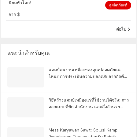
นิยมทั่วโลก!
ดูผลิตภัณฑ์
จาก
$
ต่อไป
แนะนำสำหรับคุณ
แคมป์คนงานเหมืองของคุณปลอดภัยแค่
ไหน? การประเมินความปลอดภัยจากอัคคีภัย
การปรับตัวต่อการเปลี่ยนแปลงสภาพภูมิ
อากาศ และประสิทธิภาพการใช้พลังงาน |
WELLCAMP
วิธีสร้างแคมป์เหมืองแร่ที่ใช้งานได้จริง: การ
ออกแบบ ที่พัก สำนักงาน และสิ่งอำนวย
ความสะดวกครบครัน (คำถามที่พบบ่อย)
Mess Karyawan Sawit: Solusi Kamp
Perkebunan Turnkey สำหรับ Pabrik