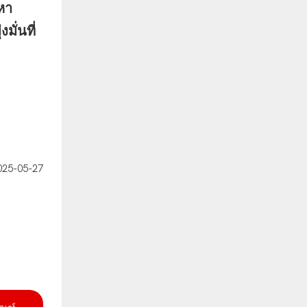
หา
ั่นที่