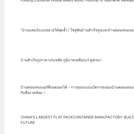
Folding Container House Meets Music Festival: ทางออกพกพาที่ดีที่สุดสำ
"บ้านแคมป์แบบขยายได้สุดล้ำ | โซลูชันบ้านสำเร็จรูปและบ้านคอนเทนเนอร์แ
บ้านสำเร็จรูปราคาประหยัด ภูมิภาคเหมืองแร่ ยูเครน !
บ้านคอนเทนเนอร์ที่ถอดออกได้ - การออกแบบนวัตกรรมของบ้านคอนเทนเนอร์ที
กับสิ่งแวดล้อม！
CHINA'S LARGEST FLAT PACKCONTAINER MANUFACTORY: BUILDI
FUTURE