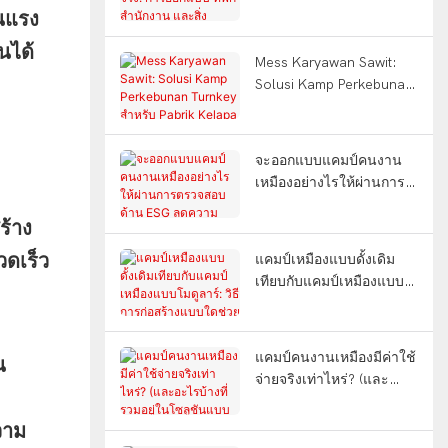
ออกแบบ ที่พัก สำนักงาน
ุนแรง
WELLCAMP
และสิ่งอำนวยความสะดวก
นได้
ครบครัน (คำถามที่พบบ่อย)
Mess Karyawan Sawit:
Solusi Kamp Perkebunan
Turnkey สำหรับ Pabrik
Kelapa Sawit อินโดนีเซีย
จะออกแบบแคมป์คนงาน
เหมืองอย่างไรให้ผ่านการ
ตรวจสอบด้าน ESG ลด
ร้าง
ความเหนื่อยล้าของคนงาน
และทนทานต่อแผ่นดิน
ดเร็ว
แคมป์เหมืองแบบดั้งเดิม
ไหว?
เทียบกับแคมป์เหมืองแบบ
โมดูลาร์: วิธีการก่อสร้าง
แบบใดช่วยประหยัดเวลา
ได้ 12 เดือน?
แคมป์คนงานเหมืองมีค่าใช้
น
จ่ายจริงเท่าไหร่? (และ
อะไรบ้างที่รวมอยู่ใน
โซลูชันแบบครบวงจร?)
วาม