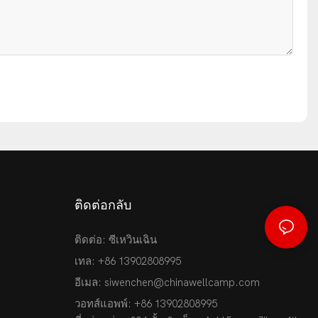
ติดต่อกลับ
ติดต่อ: ซีเหวินเฉิน
เทล: +86 13902808995
อีเมล:
siwenchen@chinawellcamp.com
วอทส์แอพพ์: +86 13902808995