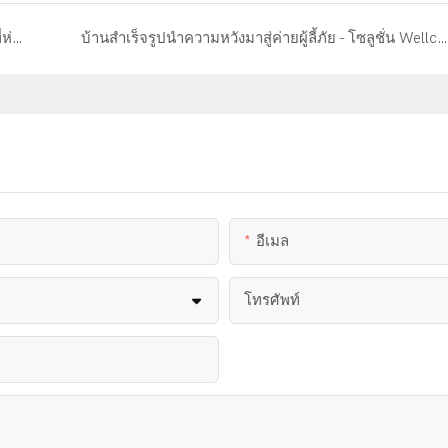
บ้านภูเขาสำเร็จรูปปฏิวัติรูปแบบการก่อสร้างในพื้นที่ห่างไกล！
บ้านสำเร็จรูปนำความหวังมาสู่ค่ายผู้ลี้ภัย - โซลูชั่น Wellcamp
อีเมล
โทรศัพท์