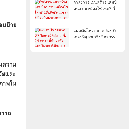
กำลังวางแผนสร้างแคมป์
คนงานเหมืองใช่ไหม? นี่คือ
สิ่งที่คุณควรรู้เกี่ยวกับ
ประเภทต่างๆ การออกแบบ
่อนย้าย
แบบ FIFO และการส่งมอบ
แผ่นดินไหวขนาด 6.7 ริก
แบบครบวงจร
เตอร์ที่สุลาเวซี: วิศวกรรม
ที่พักอาศัยแบบโมดูลาร์
ต้องการอะไรจากเหตุการณ์
แผ่นดินไหวที่มีจุดกำเนิด
ตื้น
อนความ
มัยและ
ิภาพใน
มารถ