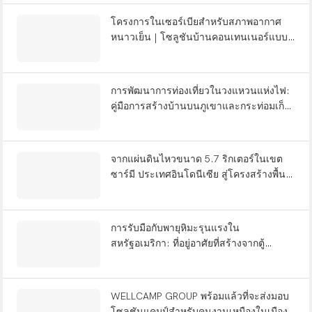
โครงการในเซอร์เบียสำหรับสภาพอากาศ
หนาวเย็น | โซลูชันบ้านคอนเทนเนอร์แบบ
ประกอบเองจาก WELLCAMP
การพัฒนาการท่องเที่ยวในวงแหวนแห่งไฟ:
คู่มือการสร้างบ้านบนภูเขาและกระท่อมเก็บ
แอปเปิลบนเนินเขาภูเขาไฟของอินโดนีเซีย
จากแผ่นดินไหวขนาด 5.7 ริกเตอร์ในเขต
ซาร์มี ประเทศอินโดนีเซีย สู่โครงสร้างพื้น
ฐานที่ยืดหยุ่น
การรับมือกับพายุหิมะรุนแรงใน
สหรัฐอเมริกา: ที่อยู่อาศัยที่สร้างจากตู้
คอนเทนเนอร์ช่วยสนับสนุนการบรรเทาภัย
พิบัติได้อย่างไร
WELLCAMP GROUP พร้อมแล้วที่จะส่งมอบ
โซลูชันแคมป์สำหรับคนงานเหมืองในเมือง