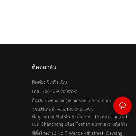
ติดต่อกลับ
ติดต่อ: ซีเหวินเฉิน
เทล: +86 13902808995
อีเมล:
siwenchen@chinawellcamp.com
วอทส์แอพพ์: +86 13902808995
ที่อยู่: หน่วย 804 ชั้น 8 บล็อก A 115 ถนน Jihua 4th
เขต Chancheng เมือง Foshan มณฑลกวางตุ้ง จีน
ที่ตั้งโรงงาน: No.7 Wende 4th street, Dawang