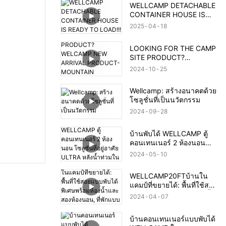
WELLCAMP DETACHABLE
CONTAINER HOUSE IS
READY TO LOAD!!!
2025
04
18
LOOKING FOR THE CAMP
SITE PRODUCT?
WELCAMP NEW ARRIVAL
2024
10
25
PRODUCT- MOUNTAIN
HOUSE!!!MEET YOUR
Wellcamp: สร้างอนาคตด้วย
NEED!!!
โซลูชั่นที่เป็นนวัตกรรม
2024
09
28
บ้านพับได้ WELLCAMP ตู้
คอนเทนเนอร์ 2 ห้องนอน
โซลูชันที่อยู่อาศัย ULTRA
2024
05
10
หลังน้ำท่วมในบราซิล
WELLCAMP20FTบ้านใน
แคมป์ที่ขยายได้: พื้นที่ใช้สอย
แบบพับได้พิเศษพร้อมห้องน้ำ
2024
04
07
และสองห้องนอน, ที่พักแบบ
คอนเทนเนอร์พร้อมการติดตั้ง
บ้านคอนเทนเนอร์แบบพับได้
อย่างรวดเร็ว