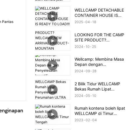
jadi!
WELLCAMP DETACHABLE
CONTAINER HOUSE IS
READY TO LOAD!!!
2025
04
18
LOOKING FOR THE CAMP
SITE PRODUCT?
WELCAMP NEW ARRIVAL
2024
10
25
PRODUCT- MOUNTAIN
HOUSE!!!MEET YOUR
Wellcamp: Membina Masa
NEED!!!
Depan dengan
Penyelesaian Inovatif
2024
09
28
2 Bilik Tidur WELLCAMP
Bekas Rumah Lipat
Penyelesaian Perumahan
2024
05
10
ULTRA Selepas Banjir
Brazil
Rumah kontena boleh lipat
nginapan 
WELLCAMP di Timur
Tengah
2023
02
04