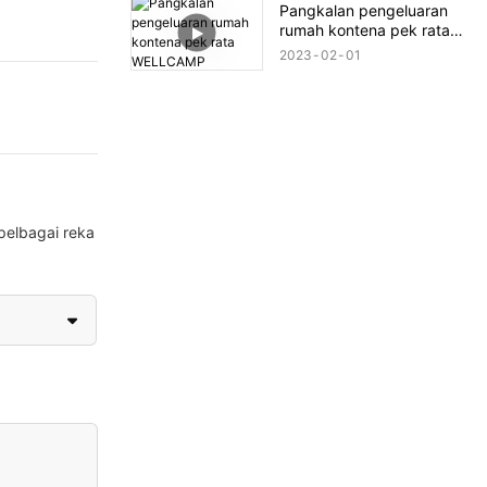
Pangkalan pengeluaran
rumah kontena pek rata
WELLCAMP
2023
02
01
pelbagai reka