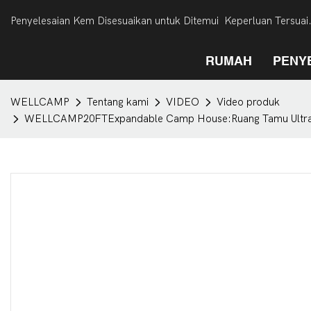
Penyelesaian Kem Disesuaikan untuk Ditemui Keperluan Tersuai
RUMAH
PENY
WELLCAMP
Tentang kami
VIDEO
Video produk
WELLCAMP20FTExpandable Camp House:Ruang Tamu Ultra-Lip