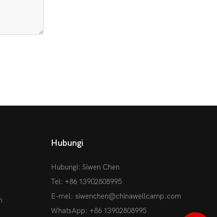
Hubungi
Hubungi: Siwen Chen
Tel: +86 13902808995
E-mel:
siwenchen@chinawellcamp.com
n
WhatsApp: +86 13902808995