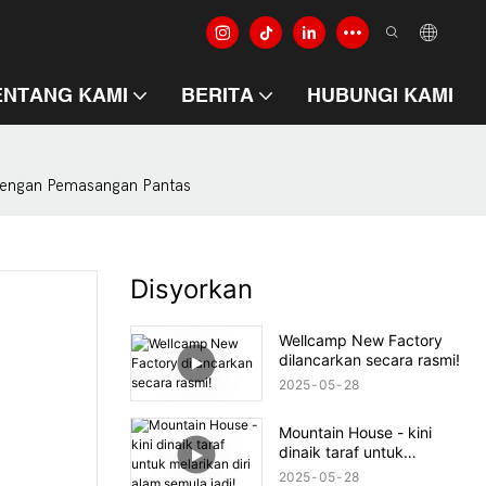
ENTANG KAMI
BERITA
HUBUNGI KAMI
dengan Pemasangan Pantas
Disyorkan
Wellcamp New Factory
dilancarkan secara rasmi!
2025
05
28
Mountain House - kini
dinaik taraf untuk
melarikan diri alam semula
2025
05
28