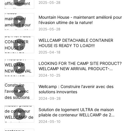
2025
05
28
Mountain House - maintenant amélioré pour
l'évasion ultime de la nature!
2025
05
28
WELLCAMP DETACHABLE CONTAINER
HOUSE IS READY TO LOAD!!!
2025
04
18
LOOKING FOR THE CAMP SITE PRODUCT?
WELCAMP NEW ARRIVAL PRODUCT-
MOUNTAIN HOUSE!!!MEET YOUR NEED!!!
2024
10
25
Wellcamp : Construire l'avenir avec des
solutions innovantes
2024
09
28
Solution de logement ULTRA de maison
pliable de conteneur WELLCAMP de 2
chambres après l'inondation du Brésil
2024
05
10