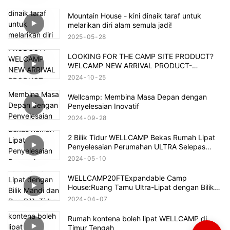
Mountain House - kini dinaik taraf untuk
melarikan diri alam semula jadi!
2025
05
28
LOOKING FOR THE CAMP SITE PRODUCT?
WELCAMP NEW ARRIVAL PRODUCT-
MOUNTAIN HOUSE!!!MEET YOUR NEED!!!
2024
10
25
Wellcamp: Membina Masa Depan dengan
Penyelesaian Inovatif
2024
09
28
2 Bilik Tidur WELLCAMP Bekas Rumah Lipat
Penyelesaian Perumahan ULTRA Selepas
Banjir Brazil
2024
05
10
WELLCAMP20FTExpandable Camp
House:Ruang Tamu Ultra-Lipat dengan Bilik
Mandi dan Dua Bilik Tidur, Penginapan Bekas
2024
04
07
dengan Pemasangan Pantas
Rumah kontena boleh lipat WELLCAMP di
Timur Tengah