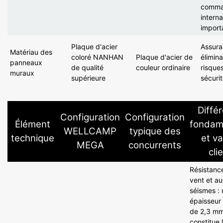
comma
interna
import
Plaque d'acier
Assura
Matériau des
coloré NANHAN
Plaque d'acier de
élimin
panneaux
de qualité
couleur ordinaire
risques
muraux
supérieure
sécurit
Diffé
Configuration
Configuration
Élément
fondam
WELLCAMP
typique des
technique
et va
MEGA
concurrents
cli
Résistanc
vent et a
séismes :
épaisseur
de 2,3 m
constitue l