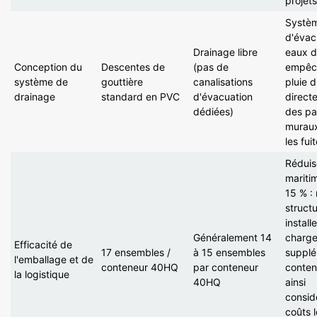
projets
Systè
d'évac
Drainage libre
eaux d
Conception du
Descentes de
(pas de
empêch
système de
gouttière
canalisations
pluie d
drainage
standard en PVC
d'évacuation
directe
dédiées)
des p
muraux,
les fuit
Réduise
mariti
15 % : 
structu
install
Généralement 14
charge
Efficacité de
17 ensembles /
à 15 ensembles
supplé
l'emballage et de
conteneur 40HQ
par conteneur
conten
la logistique
40HQ
ainsi
consid
coûts 