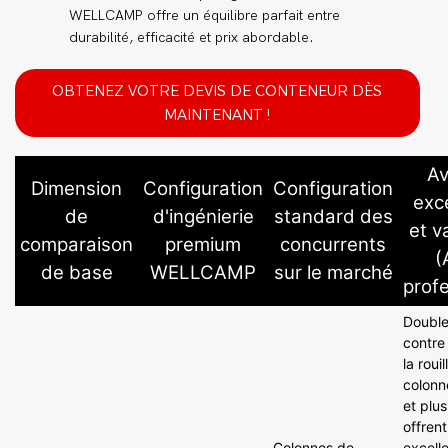
WELLCAMP offre un équilibre parfait entre
durabilité, efficacité et prix abordable.
OBTENEZ VOTRE DEVIS DE CONTENEUR DÈS
MAINTENANT !
Av
Dimension
Configuration
Configuration
exc
de
d'ingénierie
standard des
et v
comparaison
premium
concurrents
(
de base
WELLCAMP
sur le marché
profe
Double
contre
la
rouil
colonn
et plu
offren
Colonnes de
excell