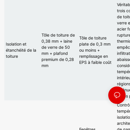
Vérita
trois
co
de toit
verre e
acier 
Tôle de toiture de
ruptur
Tôle de toiture
0,38 mm + laine
thermiq
Isolation et
plate de 0,3 mm
de verre de 50
empêc
étanchéité de la
ou moins +
mm + plafond
infiltr
toiture
remplissage en
premium de 0,28
abaiss
EPS
à
faible coût
mm
consid
tempér
intérie
régions
atténue
fortes 
Contrô
tempér
isolat
archit
Fenêtres
de gam