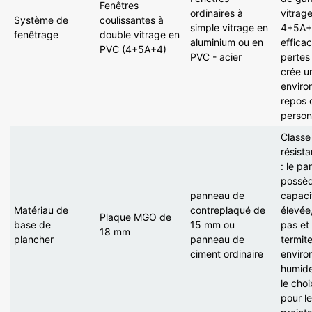
Fenêtres
ordinaires à
vitrage
Système de
coulissantes à
simple
vitrage en
4+5A+4
fenêtrage
double
vitrage
en
aluminium ou en
effica
PVC
(4+5A+4)
PVC
-
acier
pertes
crée u
enviro
repos 
person
Classe
résist
: le p
possè
panneau de
capaci
Matériau de
contreplaqué de
élevée,
Plaque MGO de
base de
15 mm ou
pas et 
18 mm
plancher
panneau de
termit
ciment ordinaire
enviro
humide
le cho
pour l