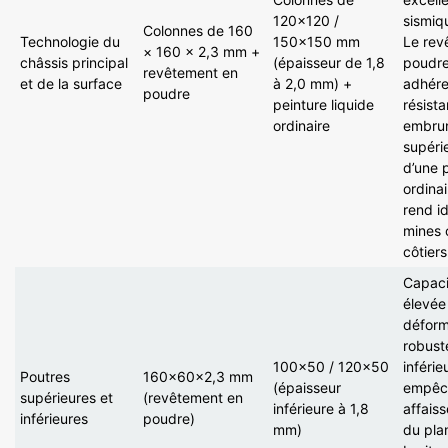
120×120 /
sismiq
Colonnes de 160
Technologie du
150×150 mm
Le rev
× 160 × 2,3 mm +
châssis principal
(épaisseur de 1,8
poudre
revêtement en
et de la surface
à 2,0 mm) +
adhére
poudre
peinture liquide
résist
ordinaire
embrun
supéri
d’une 
ordinai
rend id
mines 
côtiers
Capaci
élevée
déforma
robust
100×50 / 120×50
inférie
Poutres
160×60×2,3 mm
(épaisseur
empêch
supérieures et
(revêtement en
inférieure à 1,8
affais
inférieures
poudre)
mm)
du pla