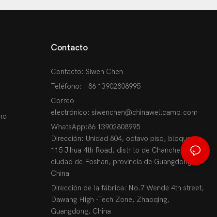
Contacto
Contacto: Siwen Chen
Teléfono: +86 13902808995
Correo
electrónico:
siwenchen@chinawellcamp.com
no
WhatsApp:86 13902808995
Dirección: Unidad 804, octavo piso, bloque A,
115 Jihua 4th Road, distrito de Chancheng,
ciudad de Foshan, provincia de Guangdong,
China
Dirección de la fábrica: No.7 Wende 4th street,
Dawang High -Tech Zone, Zhaoqing,
Guangdong, China