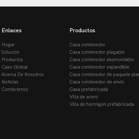
Enlaces
Productos
Hogar
Casa contenedor
Solución
Casa contenedor plegable
Productos
Casa contenedor desmontable
Caso Global
Casa contenedor expandible
Acerca De Nosotros
Casa contenedor de paquete pla
Noticias
Casa contenedor de envío
Contáctenos
Casa prefabricada
Villa de acero
Villa de hormigón prefabricada