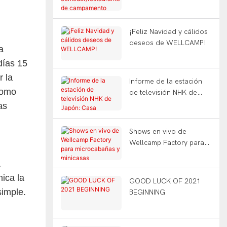
comedor/restaurante de
pequeño taller.
campamento
prefabricado tipo T:
¡Feliz Navidad y cálidos
solución de construcción
deseos de WELLCAMP!
a
de campamentos
prefabricados
días 15
WELLCAMP
r la
Informe de la estación
como
de televisión NHK de
Japón: Casa contenedor
as
plegable Wellcamp
Shows en vivo de
Wellcamp Factory para
microcabañas y
&
minicasas preconstruidas
ica la
GOOD LUCK OF 2021
simple.
BEGINNING