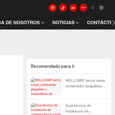
A DE NOSOTROS
NOTICIAS
CONTÁCTE
Recomendado para ti
WELLCAMP lanza casas
contenedor plegables y
expandibles de
despliegue rápido en
ferias internacionales,
Guía técnica de
una década después de
instalación de
comenzar en un