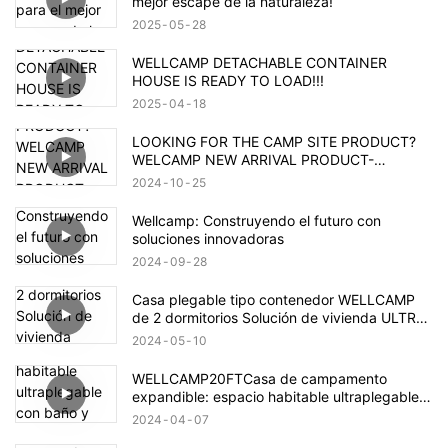
mejor escape de la naturaleza!
2025
05
28
WELLCAMP DETACHABLE CONTAINER
HOUSE IS READY TO LOAD!!!
2025
04
18
LOOKING FOR THE CAMP SITE PRODUCT?
WELCAMP NEW ARRIVAL PRODUCT-
MOUNTAIN HOUSE!!!MEET YOUR NEED!!!
2024
10
25
Wellcamp: Construyendo el futuro con
soluciones innovadoras
2024
09
28
Casa plegable tipo contenedor WELLCAMP
de 2 dormitorios Solución de vivienda ULTRA
después de las inundaciones en Brasil
2024
05
10
WELLCAMP20FTCasa de campamento
expandible: espacio habitable ultraplegable
con baño y dos dormitorios, alojamiento en
2024
04
07
contenedores con instalación rápida