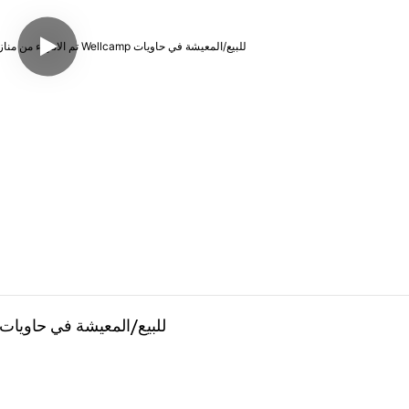
تم الانتهاء من منازل الحاويات القابلة للتوسيع من Wellcamp للبيع/المعيشة في حاويات