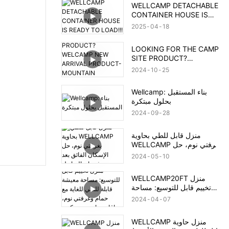
WELLCAMP DETACHABLE
CONTAINER HOUSE IS
READY TO LOAD!!!
2025
04
18
LOOKING FOR THE CAMP
SITE PRODUCT?
WELCAMP NEW ARRIVAL
2024
10
25
PRODUCT- MOUNTAIN
HOUSE!!!MEET YOUR
Wellcamp: بناء المستقبل
NEED!!!
بحلول مبتكرة
2024
09
28
منزل قابل للطي بحاوية
WELLCAMP بغرفتي نوم، حل
الإسكان الفائق بعد فيضان
2024
05
10
البرازيل
WELLCAMP20FT منزل
تخييم قابل للتوسيع: مساحة
معيشة قابلة للطي للغاية مع
2024
04
07
حمام وغرفتي نوم، وإقامة
حاوية مع تركيب سريع
WELLCAMP منزل حاوية