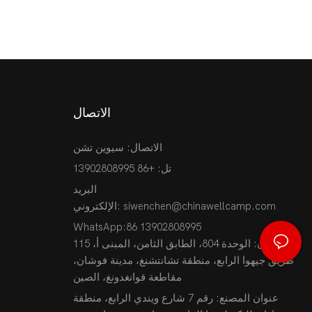
الاتصال
الاتصال: سيوين تشن
تل: +86 13902808995
البريد
siwenchen@chinawellcamp.com
الإلكتروني:
WhatsApp:86 13902808995
العنوان: الوحدة 804، الطابق الثامن، المبنى أ، 115
طريق جيهوا الرابع، منطقة تشانتشنغ، مدينة فوشان،
مقاطعة قوانغدونغ، الصين
عنوان المصنع: رقم 7 شارع ويندي الرابع، منطقة