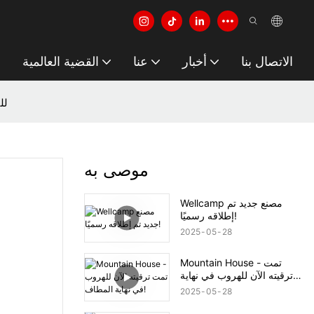
الاتصال بنا
أخبار
عنا
القضية العالمية
تم الا
موصى به
Wellcamp مصنع جديد تم
إطلاقه رسميًا!
2025
05
28
Mountain House - تمت
ترقيته الآن للهروب في نهاية
المطاف!
2025
05
28