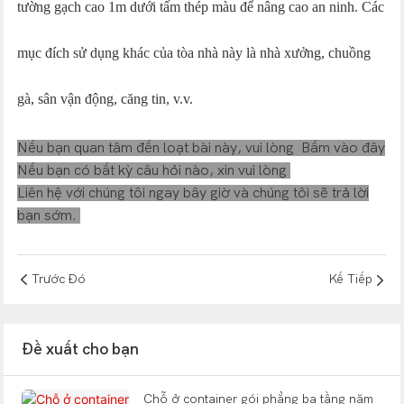
tường gạch cao 1m dưới tấm thép màu để nâng cao an ninh. Các
mục đích sử dụng khác của tòa nhà này là nhà xưởng, chuồng
gà, sân vận động, căng tin, v.v.
Nếu bạn quan tâm đến loạt bài này, vui lòng
Bấm vào đây
Nếu bạn có bất kỳ câu hỏi nào, xin vui lòng
Liên hệ với chúng tôi
ngay bây giờ và chúng tôi sẽ trả lời
bạn sớm.
Trước Đó
Kế Tiếp
Đề xuất cho bạn
Chỗ ở container gói phẳng ba tầng năm