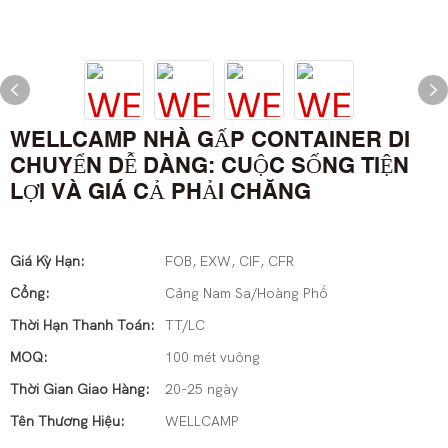
WELLCAMP NHÀ GẤP CONTAINER DI
CHUYỂN DỄ DÀNG: CUỘC SỐNG TIỆN
LỢI VÀ GIÁ CẢ PHẢI CHĂNG
Giá Kỳ Hạn:
FOB, EXW, CIF, CFR
Cổng:
Cảng Nam Sa/Hoàng Phố
Thời Hạn Thanh Toán:
TT/LC
MOQ:
100 mét vuông
Thời Gian Giao Hàng:
20-25 ngày
Tên Thương Hiệu:
WELLCAMP