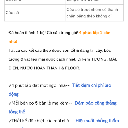
Cửa sổ trượt nhôm có thanh
Cửa sổ
chắn bằng thép không gỉ
Đã hoàn thành 1 bộ! Có sẵn trong gói!
4 phút lắp 1 căn
nhà!
Tất cả các kết cấu thép được sơn tốt & đáng tin cậy, bức
tường & vật liệu mái được cách nhiệt. Đi kèm TƯỜNG, MÁI,
ĐIỆN, NƯỚC HOÀN THÀNH & FLOOR.
√4 phút lắp đặt một ngôi nhà--
Tiết kiệm chi phí lao
động
√Mỗi bên có 5 bản lề mạ kẽm--
Đảm bảo căng thẳng
tổng thể
√Thiết kế đặc biệt của mái nhà--
Hiệu suất chống thấm