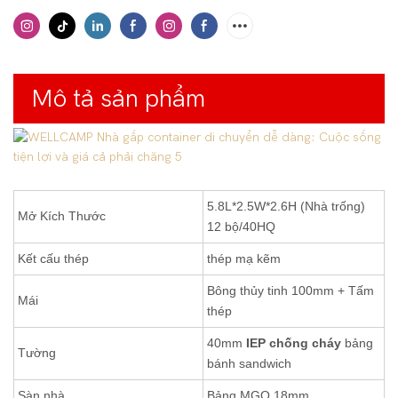
Mô tả sản phẩm
5.8L*2.5W*2.6H (Nhà trống)
Mở Kích Thước
12 bộ/40HQ
Kết cấu thép
thép mạ kẽm
Bông thủy tinh 100mm + Tấm
Mái
thép
40mm
IEP chống cháy
bảng
Tường
bánh sandwich
Sàn nhà
Bảng MGO 18mm