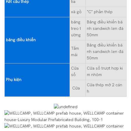
Kết cấu thép
tia
xà gồ
"C" phần thép
bảng
Bảng điều khiển bá
treo t
nh sandwich len đá
ường
50mm
bảng điều khiển
Bảng điều khiển bá
Tấm
nh sandwich len đá
mái
50mm
Cửa
Cửa sổ trượt hợp ki
sổ
m nhôm
Phụ kiện
Cửa thép mở 2 cán
Cửa
h