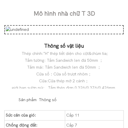
Mô hình nhà chữ T 3D
Thông số vật liệu
Thép chính:"H" thép tiết diện cho cột&chùm tia;
Tấm tường: Tấm Sandwich len đá 50mm ；
Tấm mái: Tấm Sandwich len đá 50mm ；
Cửa sổ：Cửa sổ trượt nhôm；
Cửa:Cửa thép mở 2 cánh；
giới hạn sườn núi: Tấm thép đơn 0,326/0,376/0,426mm.
◆◆
Sản phẩm Thông số
Sức cản của gió:
Cấp 11
Chống động đất:
Cấp 7