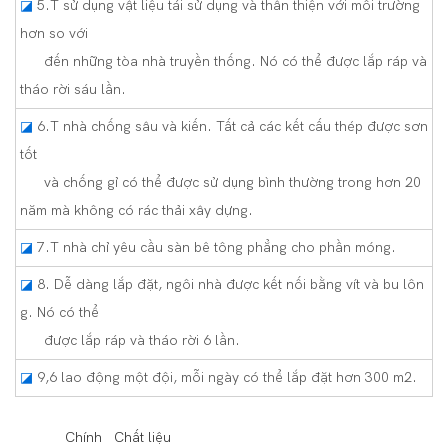
◪
5.T sử dụng vật liệu tái sử dụng và thân thiện với môi trường
hơn so với
đến những tòa nhà truyền thống. Nó có thể được lắp ráp và
tháo rời sáu lần.
◪
6.T nhà chống sâu và kiến. Tất cả các kết cấu thép được sơn
tốt
và chống gỉ có thể được sử dụng bình thường trong hơn 20
năm mà không có rác thải xây dựng.
◪
7.T nhà chỉ yêu cầu sàn bê tông phẳng cho phần móng.
◪
8. Dễ dàng lắp đặt, ngôi nhà được kết nối bằng vít và bu lôn
g. Nó có thể
được lắp ráp và tháo rời 6 lần.
◪
9,6 lao động một đội, mỗi ngày có thể lắp đặt hơn 300 m2.
◆◆
Chính Chất liệu