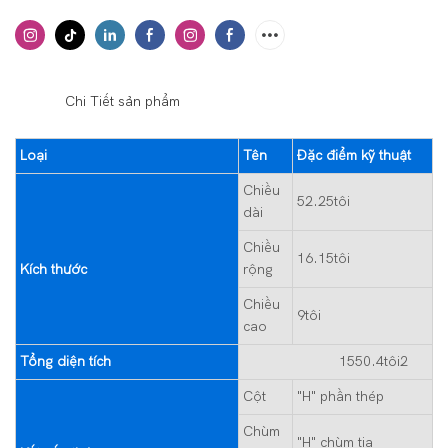
◆◆
Chi Tiết sản phẩm
Loại
Tên
Đặc điểm kỹ thuật
Chiều
52.25tôi
dài
Chiều
16.15tôi
Kích thước
rộng
Chiều
9tôi
cao
Tổng diện tích
1550.4tôi2
Cột
"H" phần thép
Chùm
"H" chùm tia