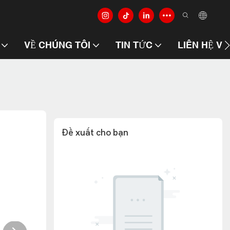
VỀ CHÚNG TÔI
TIN TỨC
LIÊN HỆ VỚ
Đề xuất cho bạn