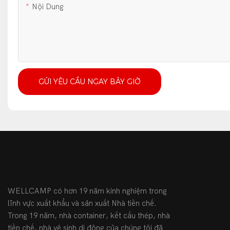
Nội Dung
GỬI YÊU CẦU NGAY BÂY GIỜ
WELLCAMP có hơn 19 năm kinh nghiệm trong
lĩnh vực xuất khẩu và sản xuất Nhà tiền chế.
Trong 19 năm, nhà container, kết cấu thép, nhà
tiền chế, nhà vệ sinh di động của chúng tôi đã