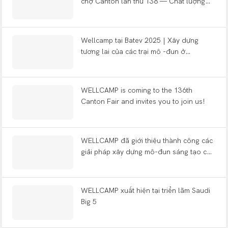
chợ Canton lần thứ 138 — Chất lượng
xây dựng thế giới
Wellcamp tại Batev 2025 | Xây dựng
tương lai của các trại mô -đun ở
Argentina
WELLCAMP is coming to the 136th
Canton Fair and invites you to join us!
WELLCAMP đã giới thiệu thành công các
giải pháp xây dựng mô-đun sáng tạo của
mình tại triển lãm Big 5 ở Ả Rập Xê Út!
WELLCAMP xuất hiện tại triển lãm Saudi
Big 5