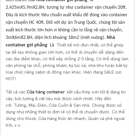
2,425mX5,9mX2,8H, tương tự như container vận chuyển 20ft.
Đây là kích thước tiêu chuẩn xuất khẩu để đóng vào container
vận chuyển HC 40ft. Đối với dự án Trung Quốc, chúng tôi sản
xuất kích thước lớn hơn vì không cần lo lắng về vận chuyển,
3mX6mX2.8H, diện tích khoảng 18m2 (mét vuông).
Nhà
Thiết kế mô-đun nhất, có thể ghép
container gói phẳng
Là
lại để tạo không gian lớn hơn, có thể di chuyển dễ dàng đến
các địa điểm khác, có thể xếp chồng 2-3 tầng, Có thể dùng làm
văn phòng tại chỗ, phòng khám, ký túc xá, nhà kho hoặc bất kỳ
loại chức năng cabin di động nào khác. Hiện đang SALE cực
HOT!
Tất cả các
Cửa hàng container
kết cấu thép sơn tốt & đáng tin
cậy, bức tường & vật liệu mái được cách nhiệt. Hãy đến
với Tường, Mái, Điện, Cửa Cuốn & Sàn nhà. Chúng được sử
dụng như những thiết bị đơn lẻ có thể di chuyển được. Có thể
dùng cho Kiosk, Cửa hàng thức ăn nhanh, Quán cà phê ngoài
trời, v.v.